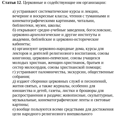
Статья 12
. Церковные и содействующие им организации:
а) устраивают систематические курсы и лекции,
вечерние и воскресные классы, чтения с туманными и
кинематографическими картинами, читальни,
библиотеки, музеи, школы;
б) открывают средне-учебные заведения, богословские,
церковно-археологические и другие институты и
академии, библейские и церковно-исторические
кабинеты;
в) организуют церковно-народные дома, курсы для
лекторов и деятелей религиозного воспитания, союзы
книгонош, церковно-певческие, союзы учащихся
молодых христиан, женщин-христианок, братьев и
сестер милосердия, союзы христианской помощи;
г) устраивают паломничества, экскурсии, общественные
собрания;
д) издают сборники церковных служб и песнопений,
жития святых, а также журналы, особенно для
юношества и детей, газеты, листки и брошюры для
распространения и раздачи; живописные, скульптурные,
музыкальные, кинематографические ленты и световые
картины;
е) вообще пользуются всеми средствами для достижения
цели народного религиозного внешкольного