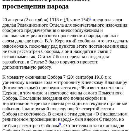
просвещении народа
8
20 августа (2 сентября) 1918 г. (Деяние 154)
предполагался
доклад Редакционного Отдела для окончательного изложения
соборного предначертания о внебогослужебном и
внешкольном религиозном просвещении народа, однако в
своем докладе проф. В.А. Керенский сообщил, что это сделать
невозможно, поскольку ряд пунктов этого постановления еще
не был рассмотрен Собором, а они находятся в связи с
остальными: так, Статья 7 была передана в отдел для
разработки, к Статье 3 было поручено провести
дополнительную работу.
К моменту окончания Собора 7 (20) сентября 1918 г. к
убиенному в начале года митрополиту Киевскому Владимиру
(Богоявленскому) присоединяется еще 96 известных членов
Церкви, в том числе и некоторое члены самого Поместного
Собора. Последние заседания его полны скорби и в
значительной мере посвящены реакции на текущие страшные
события. Планируемой последующей четвертой сессии
Собора не состоялось. В связи с этим доклад «О внешкольном
религиозном просвещении народа» был внесен Отделом, но
9
не был рассмотрен Собором
. Относительно таких докладов
Собором было определено следующее: «Все доклады, которые