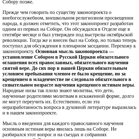
Собору позже.
Прежде чем говорить по существу законопроекта о
внебогослужебном, внешкольном религиозном просвещении
народа, я должен отметить, что этот законопроект разработан
одним из первых на Соборе. Он обсуждался в Отделе еще в
сентябре месяце и был утвержден под выстрелы октябрьской
революции. Тогда же и внесен был на Собор, но только теперь
поступил для обсуждения в пленарном заседании. Перехожу к
законопроекту.
Основная мысль законопроекта —
установление Собором в Русской Церкви обязательного
оглашения всех православных, обязательного научения
святой вере. До сих пор в нашей Церкви обязательным
условием пребывания членом ее было крещение, но за
крещением в младенчестве не следовало обязательного в
сознательном возрасте научения крещеного истинам веры
.
Народные низы так плохо знают молитвы, что дети,
наученные родителями молитвам в искаженной форме, долго
не могут переучить их. Естественно, если эта
неразработанность вопроса в духовной литературе выразилась
и в нашем законопроекте.
Мысль о введении для каждого православного научения
основным истинам веры явилась лишь на Соборе. Не
разбирался этот вопрос и на съездах и собраниях