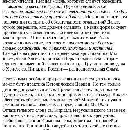
законоучителей. Главная мысль, которую следует разрешить
—
можно ли ввести в Русской Церкви обязательное
оглашение, когда мы не можем пересчитать членов ее, когда у
нас нет даже повсюду приходской книги
. Можно ли при таком
положении говорить об обязательности оглашения? Далее,
нужно разрешить, кто должен оглашать, в каких формах будет
производиться оглашение. Посильный ответ дает наш
законопроект. Что касается лиц, на каких может быть
возложено научение,
то такими лицами могут быть не
только священники, но и миряне, мужчины и женщины
.
Такова была практика и в первые века христианства. Мы
знаем, что в Александрийской Церкви был катехизатором
Ориген, не имевший священного сана, в Грузии проповедала
о Христе св. Нина, а в России — равноапостольная Ольга.
Некоторым пособием при разрешении настоящего вопроса
может быть практика Католической Церкви. Но там только
дети не допускаются до св. Причастия до тех пор, пока не
сдадут экзамен, а к взрослым не применяется эта мера. Как же
обеспечить обязательность оглашения? Может быть, нужно
установить также известную норму знаний. Из 18-го
Огласительного слова св. Кирилла Иерусалимского мы знаем,
например, что от христиан, приступающих к крещению,
требовалось знание Символа веры, молитвы Господней и
понимания Таинств. Но как добиться того, чтобы у нас все