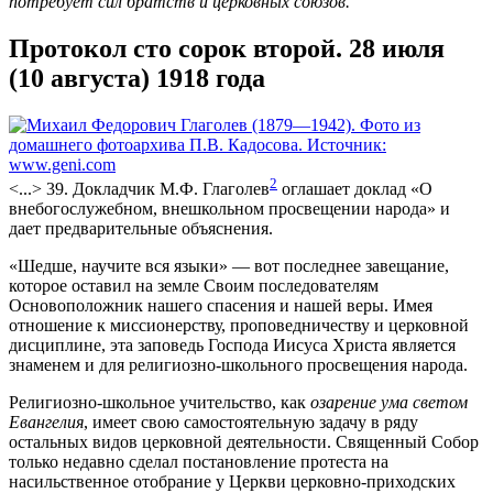
потребует сил братств и церковных союзов.
Протокол сто сорок второй. 28 июля
(10 августа) 1918 года
2
<...> 39. Докладчик М.Ф. Глаголев
оглашает доклад «О
внебогослужебном, внешкольном просвещении народа» и
дает предварительные объяснения.
«Шедше, научите вся языки» — вот последнее завещание,
которое оставил на земле Своим последователям
Основоположник нашего спасения и нашей веры. Имея
отношение к миссионерству, проповедничеству и церковной
дисциплине, эта заповедь Господа Иисуса Христа является
знаменем и для религиозно-школьного просвещения народа.
Религиозно-школьное учительство, как
озарение ума светом
Евангелия
, имеет свою самостоятельную задачу в ряду
остальных видов церковной деятельности. Священный Собор
только недавно сделал постановление протеста на
насильственное отобрание у Церкви церковно-приходских