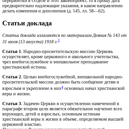
переработки в Отделе и этот законопроект, то я прошу дать
предварительно надлежащие указания, в каком направлении
делать изменения и дополнения (д. 145, лл. 58—62).
Статьи доклада
Статьи доклада излагаются по материалам Деяния № 143 от
3
31 июля (13 августа) 1918 г.
Статья 1
. Народно-просветительскую миссию Церковь
осуществляет, кроме церковного и школьного учительства,
чрез внебогослужебное и внешкольное преподавание
христианской истины.
Статья 2
. Целью внебогослужебной, внешкольной народно-
просветительской миссии должно быть сообщение детям и
4
взрослым и укрепление в них
основных начал христианской
веры и жизни.
Статья 3
. Задачею Церкви в осуществлении намеченной в
параграфе втором цели является обязательное научение всех
верующих, детей и взрослых, основным истинам
христианской веры и жизни в объеме, определяемом высшей
церковной властью.