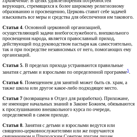
Примечение
: В целях удовлетворения потребностей
верующих, стремящихся к более широкому религиозному
образованию и просвещению, Церковь ставит себе задачей
изыскивать все меры и средства для обеспечения им такового.
Статья 4
. Основной церковной организацией,
осуществляющей задачи внебогослужебного, внешкольного
просвещения народа, является православный приход,
действующий под руководством пастыря как самостоятельно,
так и при посредстве независимых от него, помогающих ему
организаций.
Статья 5
. В пределах прихода устраиваются правильные
5
занатия с детьми и взрослыми по определенной программе
.
Статья 6
. Помещением для занятий может быть св. храм, а
также школа или другое какое-либо подходящее место.
Статья 7
(возвращена в Отдел для разработки). Прихожане,
не имеющие начальных знаний в Законе Божием, обязываются
к прослушиванию внешкольного курса по очереди,
определяемой в самом приходе.
Статья 8
. Занятия с детьми и взрослыми ведутся или
священно-церковнослужителями или же поручаются
священником и Приходским Советом другим лицам.