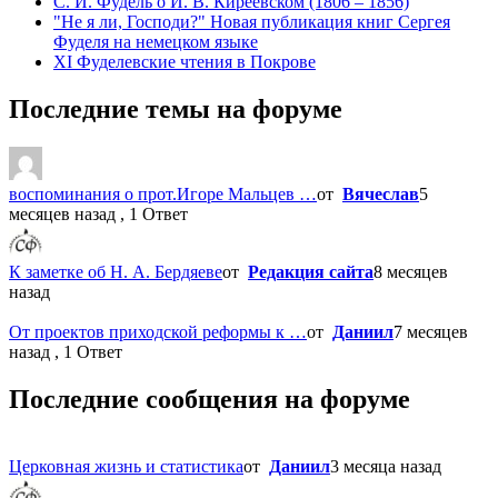
С. И. Фудель о И. В. Киреевском (1806 ‒ 1856)
"Не я ли, Господи?" Новая публикация книг Сергея
Фуделя на немецком языке
XI Фуделевские чтения в Покрове
Последние темы на форуме
воспоминания о прот.Игоре Мальцев …
от
Вячеслав
5
месяцев назад , 1 Ответ
К заметке об Н. А. Бердяеве
от
Редакция сайта
8 месяцев
назад
От проектов приходской реформы к …
от
Даниил
7 месяцев
назад , 1 Ответ
Последние сообщения на форуме
Церковная жизнь и статистика
от
Даниил
3 месяца назад