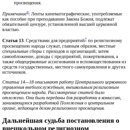
просвещения.
6
Примечание
: Ленты кинематографические, употребляемые
как пособие при преподавании Закона Божия, подлежат
обязательной цензуре, установленной высшей церковной
властью.
7
Статья 13
. Средствами для предприятий
по религиозному
просвещению народа служат, главным образом, местные
специальные сборы с приходов и организаций; затем
самообложение, доходы с предприятий, пожертвования, а
также общецерковные ассигнования и вспомоществования из
средств государственных, местного самоуправления и других
источников.
Статьи 14—18 описывают работу Центрального церковного
управления внебогослужебным, внешкольным религиозным
просвещением народа. Рассмотрение статей было
отложено. Они были переданы для разработки в комиссию,
занимающуюся разработкой Положения о центральном
органе, ведающем делом религиозного просвещения.
Дальнейшая судьба постановления о
внешкольном религиозном