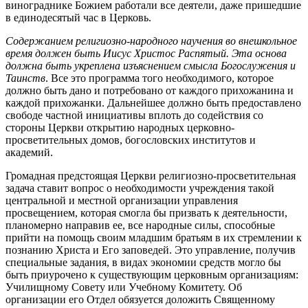
винограднике Божием работали все деятели, даже пришедшие
в единодесятый час в Церковь.
Содержанием религиозно-народного научения во внешкольное
время должен быть Иисус Христос Распятый. Эта основа
должна быть укреплена изъяснением смысла Богослужения и
Таинств
. Все это программа того необходимого, которое
должно быть дано и потребовано от каждого прихожанина и
каждой прихожанки. Дальнейшее должно быть предоставлено
свободе частной инициативы вплоть до содействия со
стороны Церкви открытию народных церковно-
просветительных домов, богословских институтов и
академий.
Громадная предстоящая Церкви религиозно-просветительная
задача ставит вопрос о необходимости учреждения такой
центральной и местной организации управления
просвещением, которая смогла бы призвать к деятельности,
планомерно направив ее, все народные силы, способные
прийти на помощь своим младшим братьям в их стремлении к
познанию Христа и Его заповедей. Это управление, получив
специальные задания, в видах экономии средств могло бы
быть приурочено к существующим церковным организациям:
Училищному Совету или Учебному Комитету. Об
организации его Отдел обязуется доложить Священному