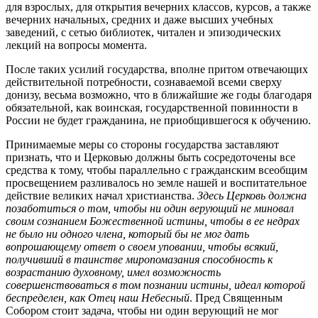
для взрослых, для открытия вечерних классов, курсов, а также
вечерних начальных, средних и даже высших учебных
заведений, с сетью библиотек, читален и эпизодических
лекций на вопросы момента.
После таких усилий государства, вполне притом отвечающих
действительной потребности, сознаваемой всеми сверху
донизу, весьма возможно, что в ближайшие же годы благодаря
обязательной, как воинская, государственной повинности в
России не будет гражданина, не приобщившегося к обучению.
Принимаемые меры со стороны государства заставляют
признать, что и Церковью должны быть сосредоточены все
средства к тому, чтобы параллельно с гражданским всеобщим
просвещением разливалось но земле нашей и воспитательное
действие великих начал христианства.
Здесь Церковь должна
позаботиться о том, чтобы ни один верующий не миновал
своим сознанием Божественной истины, чтобы в ее недрах
не было ни одного члена, который бы не мог дать
вопрошающему ответ о своем уповании, чтобы всякий,
получивший в таинстве миропомазания способность к
возрастанию духовному, имел возможность
совершенствоваться в том познании истины, идеал которой
беспределен, как Отец наш Небесный
. Пред Священным
Собором стоит задача, чтобы ни один верующий не мог