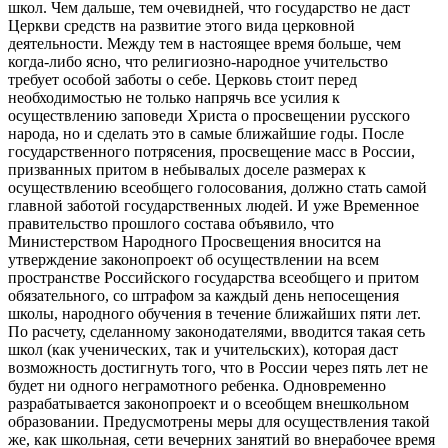
школ. Чем дальше, тем очевидней, что государство не даст
Церкви средств на развитие этого вида церковной
деятельности. Между тем в настоящее время больше, чем
когда-либо ясно, что религиозно-народное учительство
требует особой заботы о себе. Церковь стоит перед
необходимостью не только напрячь все усилия к
осуществлению заповеди Христа о просвещении русского
народа, но и сделать это в самые ближайшие годы. После
государственного потрясения, просвещение масс в России,
призванных притом в небывалых доселе размерах к
осуществлению всеобщего голосования, должно стать самой
главной заботой государственных людей. И уже Временное
правительство прошлого состава объявило, что
Министерством Народного Просвещения вносится на
утверждение законопроект об осуществлении на всем
пространстве Российского государства всеобщего и притом
обязательного, со штрафом за каждый день непосещения
школы, народного обучения в течение ближайших пяти лет.
По расчету, сделанному законодателями, вводится такая сеть
школ (как ученических, так и учительских), которая даст
возможность достигнуть того, что в России через пять лет не
будет ни одного неграмотного ребенка. Одновременно
разрабатывается законопроект и о всеобщем внешкольном
образовании. Предусмотрены меры для осуществления такой
же, как школьная, сети вечерних занятий во внерабочее время