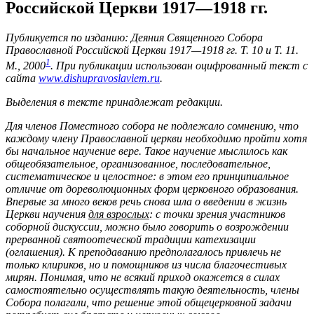
Российской Церкви 1917—1918 гг.
Публикуется по изданию: Деяния Священного Собора
Православной Российской Церкви 1917—1918 гг. Т. 10 и Т. 11.
1
М., 2000
. При публикации использован оцифрованный текст с
сайта
www.dishupravoslaviem.ru
.
Выделения в тексте принадлежат редакции.
Для членов Поместного собора не подлежало сомнению, что
каждому члену Православной церкви необходимо пройти хотя
бы начальное научение вере. Такое научение мыслилось как
общеобязательное, организованное, последовательное,
систематическое и целостное: в этом его принципиальное
отличие от дореволюционных форм церковного образования.
Впервые за много веков речь снова шла о введении в жизнь
Церкви научения
для взрослых
: с точки зрения участников
соборной дискуссии, можно было говорить о возрождении
прерванной святоотеческой традиции катехизации
(оглашения). К преподаванию предполагалось привлечь не
только клириков, но и помощников из числа благочестивых
мирян. Понимая, что не всякий приход окажется в силах
самостоятельно осуществлять такую деятельность, члены
Собора полагали, что решение этой общецерковной задачи