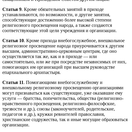
Статья 9
. Кроме обязательных занятий в приходе
устанавливаются, по возможности, и другие занятия,
способствующие достижению более высокой степени
религиозного просвещения народа, а также создаются
соответствующие этой цели учреждения и организации.
Статья 10
. Кроме прихода внебогослужебное, внешкольное
религиозное просвещение народа приурочивается к другим
высшим, административно-церковным центрам, где оно
осуществляется так же, как и в приходе — или
самостоятельно, или же при посредстве независимых от них,
помогающих им организаций при высшем руководстве
епархиального архипастыря.
Статья 11
. Помогающими внебогослужебному и
внешкольному религиозному просвещению организациями
могут признаваться как существующие, уже оказавшие ему
услуги — братства, попечительства, общества (религиозно-
нравственного просвещения, религиозно-философские,
трезвости и др.), союзы (законоучителей, родительские,
педагогов и др.), кружки ревнителей православия,
христианские содружества, так и иные могущие образоваться
организации.