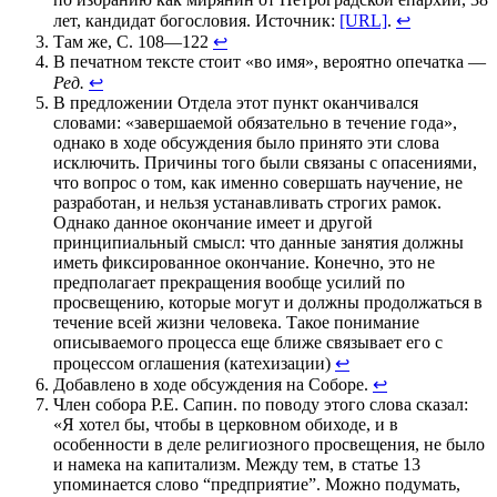
лет, кандидат богословия. Источник:
[URL]
.
↩
Там же, С. 108—122
↩
В печатном тексте стоит «во имя», вероятно опечатка —
Ред.
↩
В предложении Отдела этот пункт оканчивался
словами: «завершаемой обязательно в течение года»,
однако в ходе обсуждения было принято эти слова
исключить. Причины того были связаны с опасениями,
что вопрос о том, как именно совершать научение, не
разработан, и нельзя устанавливать строгих рамок.
Однако данное окончание имеет и другой
принципиальный смысл: что данные занятия должны
иметь фиксированное окончание. Конечно, это не
предполагает прекращения вообще усилий по
просвещению, которые могут и должны продолжаться в
течение всей жизни человека. Такое понимание
описываемого процесса еще ближе связывает его с
процессом оглашения (катехизации)
↩
Добавлено в ходе обсуждения на Соборе.
↩
Член собора Р.Е. Сапин. по поводу этого слова сказал:
«Я хотел бы, чтобы в церковном обиходе, и в
особенности в деле религиозного просвещения, не было
и намека на капитализм. Между тем, в статье 13
упоминается слово “предприятие”. Можно подумать,