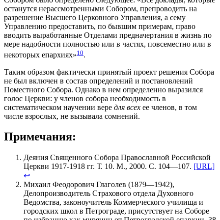
останутся нерассмотренными Собором, препроводить на
разрешение Высшего Церковного Управления, а сему
Управлению предоставить, по бывшим примерам, право
вводить выработанные Отделами предначертания в жизнь по
мере надобности полностью или в частях, повсеместно или в
10
некоторых епархиях»
.
Таким образом фактически принятый проект решения Собора
не был включен в состав определений и постановлений
Поместного Собора. Однако в нем определенно выразился
голос Церкви: у членов собора необходимость в
систематическом научении вере
для всех
ее членов, в том
числе взрослых, не вызывала сомнений.
Примечания:
Деяния Священного Собора Православной Российской
Церкви 1917-1918 гг. Т. 10. М., 2000. С. 104—107.
[URL]
↩
Михаил Феодорович Глаголев (1879—1942),
Делопроизводитель Страхового отдела Духовного
Ведомства, законоучитель Коммерческого училища и
городских школ в Петрограде, присутствует на Соборе
по избранию как мирянин от Петроградской епархии, 38