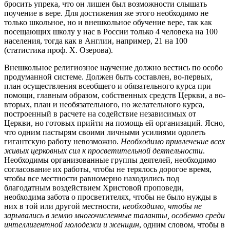
бросить упрека, что он лишен был возможности слышать
поучение в вере. Для достижения же этого необходимо не
только школьное, но и внешкольное обучение вере, так как
посещающих школу у нас в России только 4 человека на 100
населения, тогда как в Англии, например, 21 на 100
(статистика проф. X. Озерова).
Внешкольное религиозное научение должно вестись по особо
продуманной системе. Должен быть составлен, во-первых,
план осуществления всеобщего и обязательного курса при
помощи, главным образом, собственных средств Церкви, а во-
вторых, план и необязательного, но желательного курса,
построенный в расчете на содействие независимых от
Церкви, но готовых прийти на помощь ей организаций. Ясно,
что одним пастырям своими личными усилиями одолеть
гигантскую работу невозможно.
Необходимо привлечение всех
живых церковных сил к просветительной деятельности
.
Необходимы организованные группы деятелей, необходимо
согласование их работы, чтобы не терялось дорогое время,
чтобы все местности равномерно находились под
благодатным воздействием Христовой проповеди,
необходима забота о просветителях, чтобы не было нужды в
них в той или другой местности,
необходимо, чтобы не
зарывались в землю многочисленные таланты, особенно среди
интеллигентной молодежи и женщин
, одним словом, чтобы в