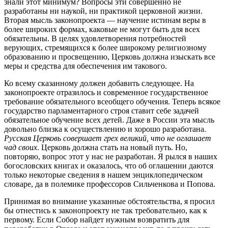
знали этот минимум? Вопросы эти совершенно не
разработаны ни наукой, ни практикой церковной жизни.
Вторая мысль законопроекта — научение истинам веры в
более широких формах, каковые не могут быть для всех
обязательны. В целях удовлетворения потребностей
верующих, стремящихся к более широкому религиозному
образованию и просвещению, Церковь должна изыскать все
меры и средства для обеспечения им такового.
Ко всему сказанному должен добавить следующее. На
законопроекте отразилось и современное государственное
требование обязательного всеобщего обучения. Теперь всякое
государство парламентарного строя ставит себе задачей
обязательное обучение всех детей. Даже в России эта мысль
довольно близка к осуществлению и хорошо разработана.
Русская Церковь совершает грех великий, что не оглашает
чад своих
. Церковь должна стать на новый путь. Но,
повторяю, вопрос этот у нас не разработан. Я рылся в наших
богословских книгах и оказалось, что об оглашении даются
только некоторые сведения в нашем энциклопедическом
словаре, да в полемике профессоров Сильченкова и Попова.
Принимая во внимание указанные обстоятельства, я просил
бы отнестись к законопроекту не так требовательно, как к
первому. Если Собор найдет нужным возвратить для