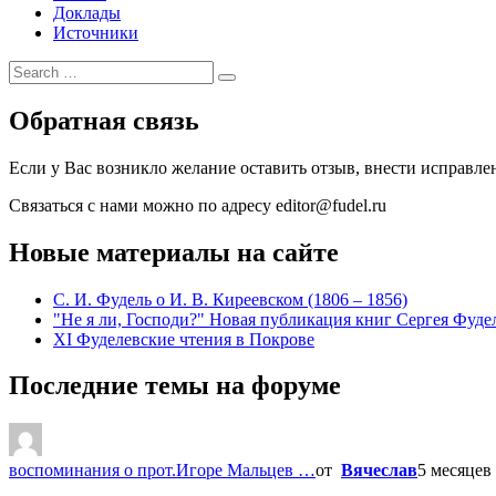
Доклады
Источники
Search
Search
for:
Обратная связь
Если у Вас возникло желание оставить отзыв, внести исправл
Связаться с нами можно по адресу editor@fudel.ru
Новые материалы на сайте
С. И. Фудель о И. В. Киреевском (1806 ‒ 1856)
"Не я ли, Господи?" Новая публикация книг Сергея Фуде
XI Фуделевские чтения в Покрове
Последние темы на форуме
воспоминания о прот.Игоре Мальцев …
от
Вячеслав
5 месяцев 