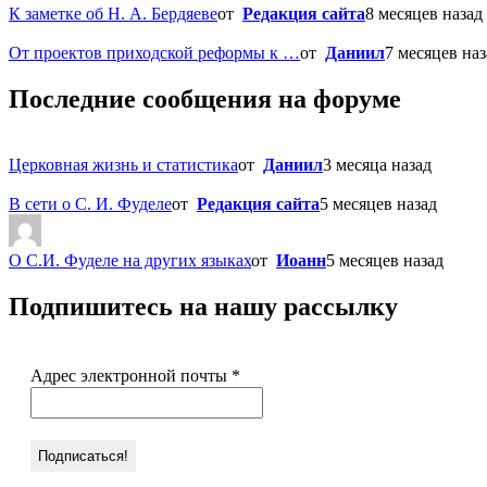
К заметке об Н. А. Бердяеве
от
Редакция сайта
8 месяцев назад
От проектов приходской реформы к …
от
Даниил
7 месяцев наз
Последние сообщения на форуме
Церковная жизнь и статистика
от
Даниил
3 месяца назад
В сети о С. И. Фуделе
от
Редакция сайта
5 месяцев назад
О С.И. Фуделе на других языках
от
Иоанн
5 месяцев назад
Подпишитесь на нашу рассылку
Адрес электронной почты
*