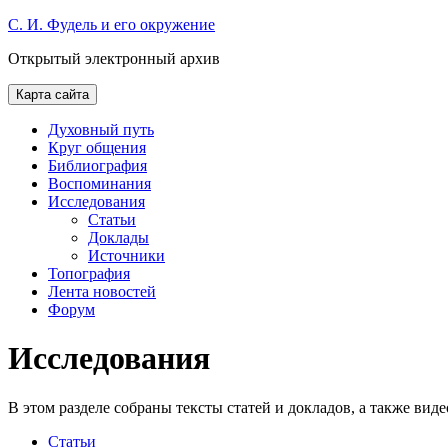
Skip
С. И. Фудель и его окружение
to
Открытый электронный архив
content
Карта сайта
Духовный путь
Круг общения
Библиография
Воспоминания
Исследования
Статьи
Доклады
Источники
Топография
Лента новостей
Форум
Исследования
В этом разделе собраны тексты статей и докладов, а также ви
Статьи