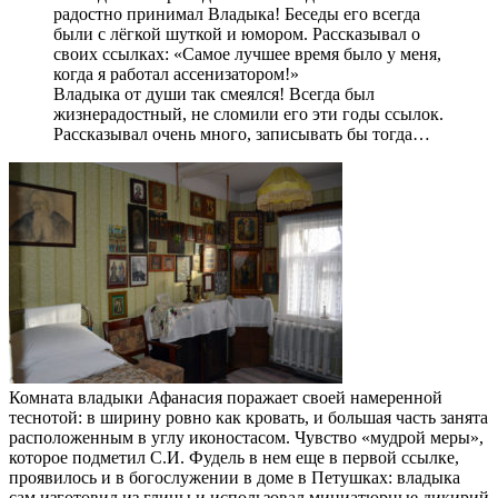
радостно принимал Владыка! Беседы его всегда
были с лёгкой шуткой и юмором. Рассказывал о
своих ссылках: «Самое лучшее время было у меня,
когда я работал ассенизатором!»
Владыка от души так смеялся! Всегда был
жизнерадостный, не сломили его эти годы ссылок.
Рассказывал очень много, записывать бы тогда…
Комната владыки Афанасия поражает своей намеренной
теснотой: в ширину ровно как кровать, и большая часть занята
расположенным в углу иконостасом. Чувство «мудрой меры»,
которое подметил С.И. Фудель в нем еще в первой ссылке,
проявилось и в богослужении в доме в Петушках: владыка
сам изготовил из глины и использовал миниатюрные дикирий