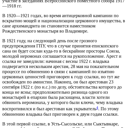
участие в заседаниях Всероссийского поместного собора 1917
—1918 гг.
В 1920—1921 годах, во время антицерковной кампании по
вскрытию мощей и национализации церковного имущества, в
сане архимандрита он становится наместником
Рождественского монастыря во Владимире.
В 1921 году, на следующий день после грозного
предупреждения ГПУ, что в случае принятия епископского
сана он будет сослан куда-то в бескрайние просторы Союза,
молодой иеромонах соглашается на рукоположение. Арест и
ссылка не замедлили: начиная с весны 1922 г. владыка
подвергается нескольким арестам, 28 мая на показательном
процессе по обвинению в связи с кампанией по изъятию
церковных ценностей приговорен к году ссылки, но тут же
освобожден по амнистии. Наконец, он был арестован 23
сентября 1922 г. (по н.с.) по делу, обстоятельства которого до
конца не ясны; предположительно ризница одного из
монастырей в епархии была расхищена, власти хотели
обвинить иеромонаха, у которого были ключи, чему владыка
4
воспротивился и был арестован как укрыватель
. По этому
обвинению владыка был приговорен к двум годам ссылки.
В этой первой ссылке, в Усть-Сысольске, или Сыктывкаре,