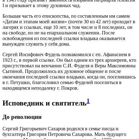
I и призывает к этому духовных чад.
Большая часть его епископства, по составленным им самим
«Датам и этапам моей жизни» (почти 30 из 42 лет) проходит в
лагерях и ссылках, еще 10 лет, в том числе и 8 последних, он
на свободе, но не на епархиальном служении. После
освобождения из последней ссылки владыка оказывается
вынужден служить у себя дома.
Сергей Иосифович Фудель познакомился с еп. Афанасием в
1923 г., в первой ссылке. Он был одним из трех архиереев, кто
присутствовал на венчании С.И. Фуделя и Веры Максимовны
Сытиной. Продолжилось их духовное общение и после
окончания последней ссылки владыки, когда он, поселившись
в г. Петушки, благословил семью Фуделей поселиться в
находящемся неподалеку г. Покров.
1
Исповедник и святитель
До революции
Сергий Григорьевич Сахаров родился в семье писца и
бухгалтера Григория Петровича Сахарова. Мать будущего