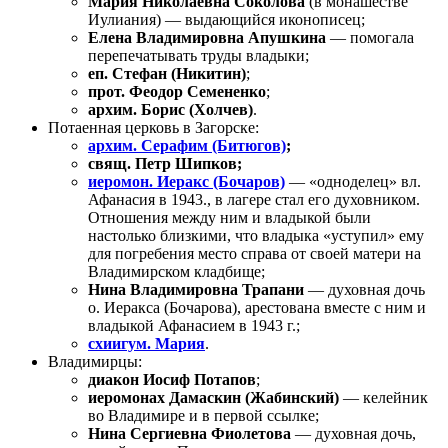
Мария Николаевна Соколова
(в монашестве
Иулиания) — выдающийся иконописец;
Елена Владимировна Апушкина
— помогала
перепечатывать труды владыки;
еп. Стефан (Никитин)
;
прот. Феодор Семененко
;
архим. Борис (Холчев)
.
Потаенная церковь в Загорске:
архим. Серафим (Битюгов)
;
свящ. Петр Шипков;
иеромон. Иеракс (Бочаров)
— «одноделец» вл.
Афанасия в 1943., в лагере стал его духовником.
Отношения между ним и владыкой были
настолько близкими, что владыка «уступил» ему
для погребения место справа от своей матери на
Владимирском кладбище;
Нина Владимировна Трапани
— духовная дочь
о. Иеракса (Бочарова), арестована вместе с ним и
владыкой Афанасием в 1943 г.;
схиигум. Мария
.
Владимирцы:
диакон Иосиф Потапов
;
иеромонах Дамаскин (Жабинский)
— келейник
во Владимире и в первой ссылке;
Нина Сергиевна Фиолетова
— духовная дочь,