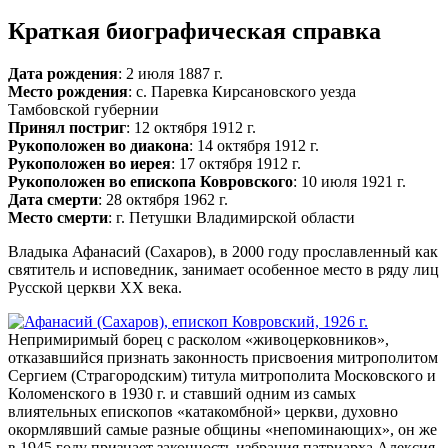
Краткая биографическая справка
Дата рождения
: 2 июля 1887 г.
Место рождения
: с. Паревка Кирсановского уезда
Тамбовской губернии
Принял постриг
: 12 октября 1912 г.
Рукоположен во диакона
: 14 октября 1912 г.
Рукоположен во иерея
: 17 октября 1912 г.
Рукоположен во епископа Ковровского
: 10 июля 1921 г.
Дата смерти
: 28 октября 1962 г.
Место смерти
: г. Петушки Владимирской области
Владыка Афанасий (Сахаров), в 2000 году прославленный как
святитель и исповедник, занимает особенное место в ряду лиц
Русской церкви XX века.
Непримиримый борец с расколом «живоцерковников»,
отказавшийся признать законность присвоения митрополитом
Сергием (Страгородским) титула митрополита Московского и
Коломенского в 1930 г. и ставший одним из самых
влиятельных епископов «катакомбной» церкви, духовно
окормлявший самые разные общины «непоминающих», он же
в 1945 году признает законность избрания патриарха Алексия