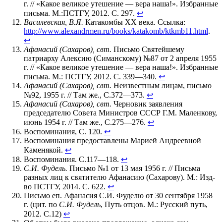
г. // «Какое великое утешение — вера наша!». Избранные
письма. М.:ПСТГУ, 2012. С. 297.
↩
Василевская, В.Я.
Катакомбы XX века. Ссылка:
http://www.alexandrmen.ru/books/katakomb/ktkmb11.html
.
↩
Афанасий (Сахаров), свт.
Письмо Святейшему
патриарху Алексию (Симанскому) №87 от 2 апреля 1955
г. // «Какое великое утешение — вера наша!». Избранные
письма. М.: ПСТГУ, 2012. С. 339—340.
↩
Афанасий (Сахаров), свт.
Неизвестным лицам, письмо
№92, 1955 г. // Там же., С.372—373.
↩
Афанасий (Сахаров), свт.
Черновик заявления
председателю Совета Министров СССР Г.М. Маленкову,
июнь 1954 г. // Там же., С.275—276.
↩
Воспоминания, С. 120.
↩
Воспоминания предоставлены Марией Андреевной
Каменякой.
↩
Воспоминания. С.117—118.
↩
С.И. Фудель.
Письмо №1 от 13 мая 1956 г. // Письма
разных лиц к святителю Афанасию (Сахарову). М.: Изд-
во ПСТГУ, 2014. С. 622.
↩
Письмо еп. Афанасия С.И. Фуделю от 30 сентября 1958
г. (цит. по
С.И. Фудель
, Путь отцов. М.: Русский путь,
2012. С.12)
↩