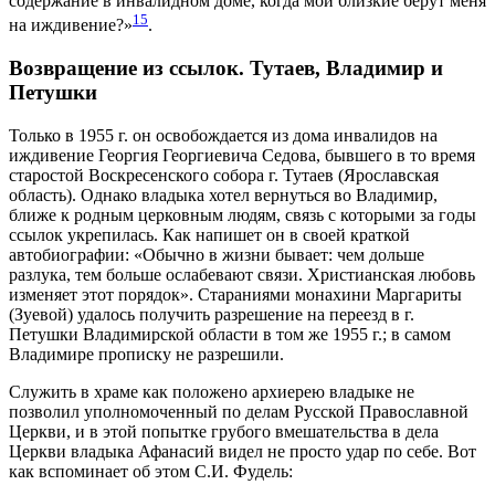
содержание в инвалидном доме, когда мои близкие берут меня
15
на иждивение?»
.
Возвращение из ссылок. Тутаев, Владимир и
Петушки
Только в 1955 г. он освобождается из дома инвалидов на
иждивение Георгия Георгиевича Седова, бывшего в то время
старостой Воскресенского собора г. Тутаев (Ярославская
область). Однако владыка хотел вернуться во Владимир,
ближе к родным церковным людям, связь с которыми за годы
ссылок укрепилась. Как напишет он в своей краткой
автобиографии: «Обычно в жизни бывает: чем дольше
разлука, тем больше ослабевают связи. Христианская любовь
изменяет этот порядок». Стараниями монахини Маргариты
(Зуевой) удалось получить разрешение на переезд в г.
Петушки Владимирской области в том же 1955 г.; в самом
Владимире прописку не разрешили.
Служить в храме как положено архиерею владыке не
позволил уполномоченный по делам Русской Православной
Церкви, и в этой попытке грубого вмешательства в дела
Церкви владыка Афанасий видел не просто удар по себе. Вот
как вспоминает об этом С.И. Фудель: