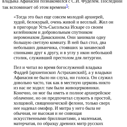
владыка Афанасий познакомился с С.И. Фуделем. Последний
5
так вспоминает об этом времени
:
«Тогда это был еще совсем молодой архиерей,
худой, белокурый, очень живой и веселый. Жил он
в пригороде Усть-Сысольска Искаре со своим
келейником и добровольным спутником
иеромонахом Дамаскином. Они занимали одну
большую светлую комнату. В ней был стол, два
небольших диванчика, стоявших за занавеской
спинками друг к другу, и в углу у икон небольшой
столик, служивший престолом для литургии.
Пел и читал во время богослужений владыка
Фаддей [архиепископ Астраханский], а у владыки
Афанасия не было ни слуха, ни голоса. Он служил
довольно часто, так как в местную церковь никто
из нас не ходил: там были живоцерковники.
Конечно, он мог бы иметь и полное архиерейское
облачение, но он предпочитал служить в простой,
холщовой, священнической фелони, только сверх
нее надевал омофор. И митра у него была не
обычная, не высокая и не сияющая
искусственными бриллиантами, а маленькая,
матерчатая, по образцу древних митр русских