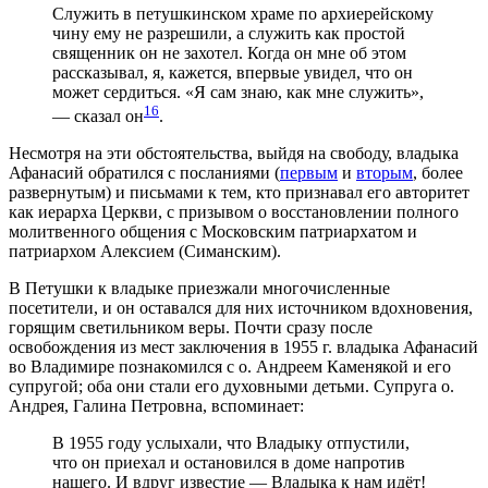
Служить в петушкинском храме по архиерейскому
чину ему не разрешили, а служить как простой
священник он не захотел. Когда он мне об этом
рассказывал, я, кажется, впервые увидел, что он
может сердиться. «Я сам знаю, как мне служить»,
16
— сказал он
.
Несмотря на эти обстоятельства, выйдя на свободу, владыка
Афанасий обратился с посланиями (
первым
и
вторым
, более
развернутым) и письмами к тем, кто признавал его авторитет
как иерарха Церкви, с призывом о восстановлении полного
молитвенного общения с Московским патриархатом и
патриархом Алексием (Симанским).
В Петушки к владыке приезжали многочисленные
посетители, и он оставался для них источником вдохновения,
горящим светильником веры. Почти сразу после
освобождения из мест заключения в 1955 г. владыка Афанасий
во Владимире познакомился с о. Андреем Каменякой и его
супругой; оба они стали его духовными детьми. Супруга о.
Андрея, Галина Петровна, вспоминает:
В 1955 году услыхали, что Владыку отпустили,
что он приехал и остановился в доме напротив
нашего. И вдруг известие — Владыка к нам идёт!