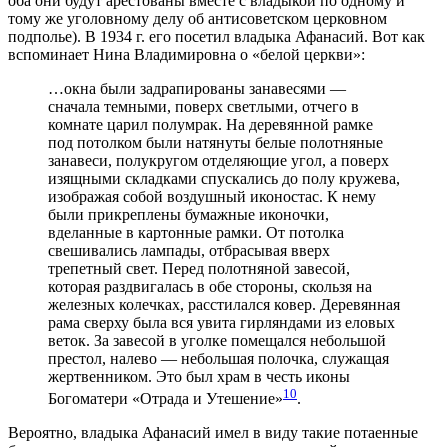
оба они будут арестованы вместе с владыкой по одному и
тому же уголовному делу об антисоветском церковном
подполье). В 1934 г. его посетил владыка Афанасий. Вот как
вспоминает Нина Владимировна о «белой церкви»:
…окна были задрапированы занавесями —
сначала темными, поверх светлыми, отчего в
комнате царил полумрак. На деревянной рамке
под потолком были натянуты белые полотняные
занавеси, полукругом отделяющие угол, а поверх
изящными складками спускались до полу кружева,
изображая собой воздушный иконостас. К нему
были прикреплены бумажные иконочки,
вделанные в картонные рамки. От потолка
свешивались лампады, отбрасывая вверх
трепетный свет. Перед полотняной завесой,
которая раздвигалась в обе стороны, скользя на
железных колечках, расстилался ковер. Деревянная
рама сверху была вся увита гирляндами из еловых
веток. За завесой в уголке помещался небольшой
престол, налево — небольшая полочка, служащая
жертвенником. Это был храм в честь иконы
10
Богоматери «Отрада и Утешение»
.
Вероятно, владыка Афанасий имел в виду такие потаенные