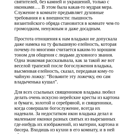
святителей, без камней и украшений, только с
иконками…. В этом была какая-то мудрая мера.
Служение в комнате предъявляет духовные
требования и к внешности: пышность
византийского обряда становится в комнате чем-то
громоздким, ненужным и даже досадным.
Простота отношения к нам владыки не допускала
даже намека на ту фальшивую елейность, которая
почему-то многими считается каким-то хорошим
тоном для общения с людьми духовного звания.
Одна знакомая рассказывала, как за такой же вот
веселой трапезой после богослужения владыка,
высмеивая елейность, сказал, передавая кому-то
чайную ложку: “Возьмите эту ложечку, ею сам
владыченька кушал”.
Для всех ссыльных священников владыка любил
делать очень искусно иерейские кресты из картона
и бумаги, золотой и серебряной, и священники,
когда совершали богослужение, всегда их
надевали. За недостатком икон владыка делал и
маленькие иконки разных святых из вырезанных
где-нибудь их изображений, из материи, картона и
бисера. Входишь из кухни в его комнату, и в ней