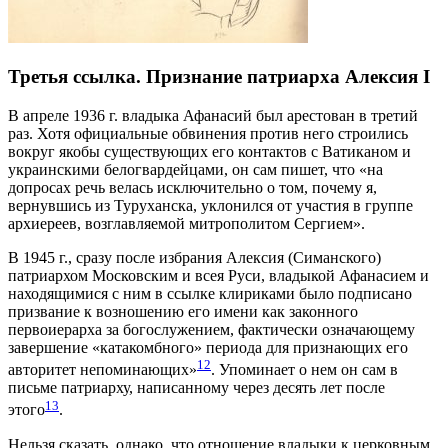
Третья ссылка. Признание патриарха Алексия I
В апреле 1936 г. владыка Афанасий был арестован в третий
раз. Хотя официальные обвинения против него строились
вокруг якобы существующих его контактов с Ватиканом и
украинскими белогвардейцами, он сам пишет, что «на
допросах речь велась исключительно о том, почему я,
вернувшись из Туруханска, уклонился от участия в группе
архиереев, возглавляемой митрополитом Сергием».
В 1945 г., сразу после избрания Алексия (Симанского)
патриархом Московским и всея Руси, владыкой Афанасием и
находящимися с ним в ссылке клириками было подписано
призвание к возношению его имени как законного
первоиерарха за богослужением, фактически означающему
завершение «катакомбного» периода для признающих его
12
авторитет непоминающих»
. Упоминает о нем он сам в
письме патриарху, написанному через десять лет после
13
этого
.
Нельзя сказать, однако, что отношение владыки к церковным