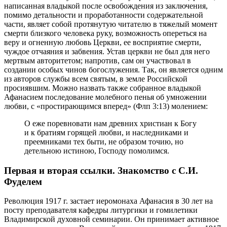
написанная владыкой после освобождения из заключения,
помимо детальности и проработанности содержательной
части, являет собой протянутую читателю в тяжелый момент
смерти близкого человека руку, возможность опереться на
веру и огненную любовь Церкви, ее восприятие смерти,
чуждое отчаяния и забвения. Устав церкви не был для него
мертвым авторитетом; напротив, сам он участвовал в
создании особых чинов богослужения. Так, он является одним
из авторов службы всем святым, в земле Российской
просиявшим. Можно назвать также собранное владыкой
Афанасием последование молебного пенья об умножении
любви, с «простирающимся вперед» (Флп 3:13) молением:
О еже поревновати нам древних христиан к Богу
и к братиям горящей любви, и наследниками и
преемниками тех быти, не образом точию, но
детельною истиною, Господу помолимся.
Первая и вторая ссылки. Знакомство с С.И.
Фуделем
Революция 1917 г. застает иеромонаха Афанасия в 30 лет на
посту преподавателя кафедры литургики и гомилетики
Владимирской духовной семинарии. Он принимает активное