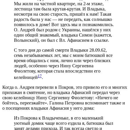
Мы жили на частной квартире, на 2-м этаже,
лестница там была крутая-крутая. И Владыка,
несмотря на свою старость, пришёл к нам! Такая
радость была у нас — не передать, как солнышко
появилось в доме! Вот здесь мы и познакомились.
О. Андрей был родом с Украины, нашёлся у них
один общий знакомый, владыка Симон (кажется,
Волынский), он был с Вл. Афанасием в ссылке.
С того дня до самой смерти Владыки 28.09.62,
семь незабываемых лет, мы с моим батюшкой все
время общались с ним, лично или через близких
людей, особенно через Нину Сергиевна
Фиолетову, которая стала впоследствии его
17
келейницей
.
Когда о. Андрея перевели в Покров, это привело его и многих
прихожан в смятение, но владыка Афанасий передал через
свою келейницу Нину Сергиевну Фиолетову: «Ничего не
бойтесь, переезжайте». Галина Петровна вспоминает также и
о посещениях владыки Афанасия у него дома:
Из Покрова к Владыченьке, в его маленький
уютный домик чаще всего ездила я, батюшка был
занят делами прихода. И так всегда светло и