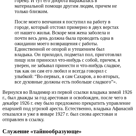
горем). И тут его доброта выражалась в
материальной помощи другим людям, причем не
только близким.
После моего венчания я поступил на работу в
городе, который отстоял примерно в двух верстах
от нашего жилья. Вскоре моя жена заболела и
почти весь день должна была проводить одна в
ожидании моего возвращения с работы.
Единственной ее опорой и утешением был
владыка. Он приходил, подметал пол, приготовлял
пищу или приносил что-нибудь с собой, причем, я
уверен, не забывал принести и что-нибудь сладкое,
так как он сам его любил и всегда говорил с
улыбкой: “Во-первых, я сам Сахаров, а во-вторых,
все духовные должны есть побольше сладкого”».
Вернулся во Владимир из первой ссылки владыка зимой 1926
г., был дважды за год арестован и освобожден, после чего в
декабре 1926 г. ему было предложено прекратить управление
епархией под угрозой ареста. Естественно, владыка Афанасий
отказался и уже в январе 1927 г. был снова арестован и
отправлен в ссылку.
Служение «тайнообразующе»