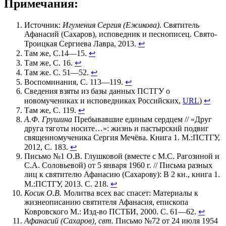
Примечания:
Источник:
Игумения Сергия (Ежикова)
. Святитель
Афанасий (Сахаров), исповедник и песнописец. Свято-
Троицкая Сергиева Лавра, 2013.
↩
Там же, С.14—15.
↩
Там же, С. 16.
↩
Там же. С. 51—52.
↩
Воспоминания, С. 113—119.
↩
Сведения взяты из базы данных ПСТГУ о
новомучениках и исповедниках Российских,
URL
)
↩
Там же, С. 119.
↩
А.Ф. Грушина
Пребывавшие единым сердцем // «Друг
друга тяготы носите…»: жизнь и пастырский подвиг
священномученика Сергия Мечёва. Книга 1. М.:ПСТГУ,
2012, С. 183.
↩
Письмо №1 О.В. Глушковой (вместе с М.С. Рагозиной и
С.А. Соловьевой) от 5 января 1960 г. // Письма разных
лиц к святителю Афанасию (Сахарову): В 2 кн., книга 1.
М.:ПСТГУ, 2013. С. 218.
↩
Косик О.В.
Молитва всех вас спасет: Материалы к
жизнеописанию святителя Афанасия, епископа
Ковровского М.: Изд-во ПСТБИ, 2000. С. 61—62.
↩
Афанасий (Сахаров), свт.
Письмо №72 от 24 июля 1954