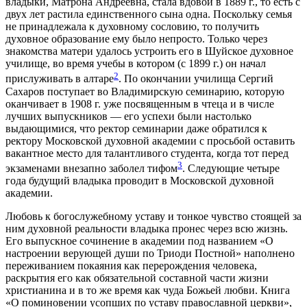
владыки, Матрона Андреевна, стала вдовой в 1889 г., то есть с
двух лет растила единственного сына одна. Поскольку семья
не принадлежала к духовному сословию, то получить
духовное образование ему было непросто. Только через
знакомства матери удалось устроить его в Шуйское духовное
училище, во время учебы в котором (с 1899 г.) он начал
2
прислуживать в алтаре
. По окончании училища Сергий
Сахаров поступает во Владимирскую семинарию, которую
оканчивает в 1908 г. уже посвященным в чтеца и в числе
лучших выпускников — его успехи были настолько
выдающимися, что ректор семинарии даже обратился к
ректору Московской духовной академии с просьбой оставить
вакантное место для талантливого студента, когда тот перед
3
экзаменами внезапно заболел тифом
. Следующие четыре
года будущий владыка проводит в Московской духовной
академии.
Любовь к богослужебному уставу и тонкое чувство стоящей за
ним духовной реальности владыка пронес через всю жизнь.
Его выпускное сочинение в академии под названием «О
настроении верующей души по Триоди Постной» наполнено
переживанием покаяния как перерождения человека,
раскрытия его как обязательной составной части жизни
христианина и в то же время как чуда Божьей любви. Книга
«О поминовении усопших по уставу православной церкви»,