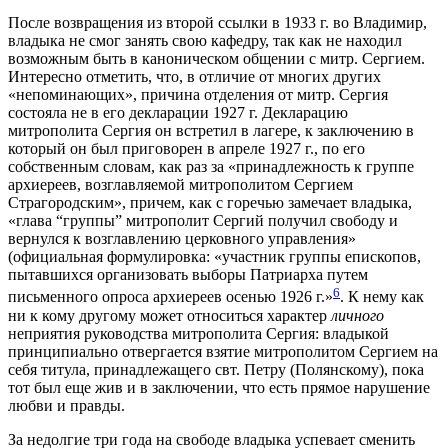
После возвращения из второй ссылки в 1933 г. во Владимир,
владыка не смог занять свою кафедру, так как не находил
возможным быть в каноническом общении с митр. Сергием.
Интересно отметить, что, в отличие от многих других
«непоминающих», причина отделения от митр. Сергия
состояла не в его декларации 1927 г. Декларацию
митрополита Сергия он встретил в лагере, к заключению в
который он был приговорен в апреле 1927 г., по его
собственным словам, как раз за «принадлежность к группе
архиереев, возглавляемой митрополитом Сергием
Страгородским», причем, как с горечью замечает владыка,
«глава “группы” митрополит Сергий получил свободу и
вернулся к возглавлению церковного управления»
(официальная формулировка: «участник группы епископов,
пытавшихся организовать выборы Патриарха путем
6
письменного опроса архиереев осенью 1926 г.»
. К нему как
ни к кому другому может относиться характер
личного
неприятия руководства митрополита Сергия: владыкой
принципиально отвергается взятие митрополитом Сергием на
себя титула, принадлежащего свт. Петру (Полянскому), пока
тот был еще жив и в заключении, что есть прямое нарушение
любви и правды.
За недолгие три года на свободе владыка успевает сменить