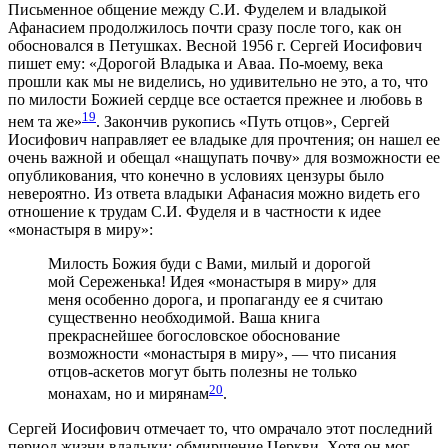
Письменное общение между С.И. Фуделем и владыкой
Афанасием продолжилось почти сразу после того, как он
обосновался в Петушках. Весной 1956 г. Сергей Иосифович
пишет ему: «Дорогой Владыка и Аваа. По-моему, века
прошли как мы не виделись, но удивительно не это, а то, что
по милости Божией сердце все остается прежнее и любовь в
19
нем та же»
. Закончив рукопись «Путь отцов», Сергей
Иосифович направляет ее владыке для прочтения; он нашел ее
очень важной и обещал «нащупать почву» для возможности ее
опубликования, что конечно в условиях цензуры было
невероятно. Из ответа владыки Афанасия можно видеть его
отношение к трудам С.И. Фуделя и в частности к идее
«монастыря в миру»:
Милость Божия буди с Вами, милый и дорогой
мой Сереженька! Идея «монастыря в миру» для
меня особенно дорога, и пропаганду ее я считаю
существенно необходимой. Ваша книга
прекраснейшее богословское обоснование
возможности «монастыря в миру», — что писания
отцов-аскетов могут быть полезны не только
20
монахам, но и мирянам
.
Сергей Иосифович отмечает то, что омрачало этот последний
период жизни владыки: обмирщение Церкви. Хотя он мог