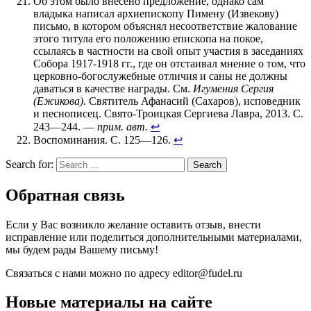
Об этом было внесено предложение, однако сам
владыка написал архиепископу Пимену (Извекову)
письмо, в котором объяснял несоответствие жалование
этого титула его положению епископа на покое,
ссылаясь в частности на свой опыт участия в заседаниях
Собора 1917-1918 гг., где он отстаивал мнение о том, что
церковно-богослужебные отличия и саны не должны
даваться в качестве награды. См.
Игумения Сергия
(Ежикова)
. Святитель Афанасий (Сахаров), исповедник
и песнописец. Свято-Троицкая Сергиева Лавра, 2013. С.
243—244. —
прим. авт.
↩
Воспоминания. С. 125—126.
↩
Search for:
Search
Обратная связь
Если у Вас возникло желание оставить отзыв, внести
исправление или поделиться дополнительными материалами,
мы будем рады Вашему письму!
Связаться с нами можно по адресу editor@fudel.ru
Новые материалы на сайте