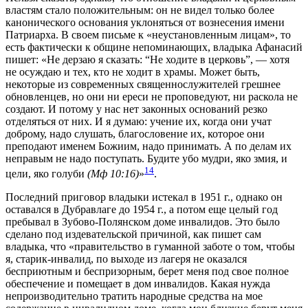
властям стало положительным: он не видел только более
канонического основания уклоняться от вознесения имени
Патриарха. В своем письме к «неустановленным лицам», то
есть фактически к общине непоминающих, владыка Афанасий
пишет: «Не дерзаю я сказать: “Не ходите в церковь”, — хотя
не осуждаю и тех, кто не ходит в храмы. Может быть,
некоторые из современных священнослужителей грешнее
обновленцев, но они ни ереси не проповедуют, ни раскола не
создают. И потому у нас нет законных оснований резко
отделяться от них. И я думаю: учение их, когда они учат
доброму, надо слушать, благословение их, которое они
преподают именем Божиим, надо принимать. А по делам их
неправым не надо поступать. Будите убо мудри, яко змия, и
14
цели, яко голуби
(Мф 10:16)
»
.
Последний приговор владыки истекал в 1951 г., однако он
оставался в Дубравлаге до 1954 г., а потом еще целый год
пребывал в Зубово-Полянском доме инвалидов. Это было
сделано под издевательской причиной, как пишет сам
владыка, что «правительство в гуманной заботе о том, чтобы
я, старик-инвалид, по выходе из лагеря не оказался
бесприютным и беспризорным, берет меня под свое полное
обеспечение и помещает в дом инвалидов. Какая нужда
непроизводительно тратить народные средства на мое