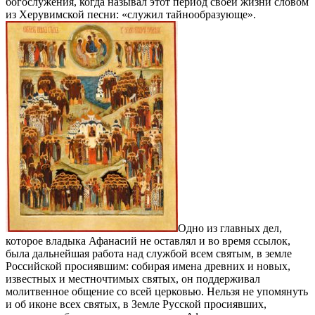
богослужения, когда называл этот период своей жизни словом
из Херувимской песни: «служил тайнообразующе».
Одно из главных дел,
которое владыка Афанасий не оставлял и во время ссылок,
была дальнейшая работа над службой всем святым, в земле
Российской просиявшим: собирая имена древних и новых,
известных и местночтимых святых, он поддерживал
молитвенное общение со всей церковью. Нельзя не упомянуть
и об иконе всех святых, в Земле Русской просиявших,