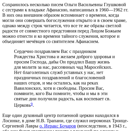
Сохранилось несколько писем Ольги Васильевны Глушковой
с сестрами к владыке Афанасию, написанных в 1960—1962 гг.
В них она внешним образом вспоминает о времени, когда
могли они совершать богослужения открыто и в своем храме,
однако между строк читается, что все те же образы светлой
радости от совместного предстояния перед Лицом Божьим
можно отнести и ко времени тайного служения, которое и
объединяет мечёвцев со святителем Афанасием.
Сердечно поздравляем Вас с праздником
Рождества Христова и желаем доброго здоровья и
просим Господа, дабы Он продлил Вашу жизнь
для молитв за нас, рассеянных чад Маросейских.
Нет благолепных служб уставных у нас, нет
праздничных поздравлений и благословений
наших отцов, и мы остались, как на реках
Вавилонских, хотя и свободны. Просим Вас,
помяните, кого Вы помните, чтобы и мы в эти
святые дни получили радость, как воспевает св.
9
Церковь
.
Еще один духовный центр потаенной церкви находился в
Лосинке, в доме Н.В. Трапани, где служил иеромонах Троице-
Сергиевой Лавры
о. Иеракс Бочаров
(впоследствии, в 1943 г.,