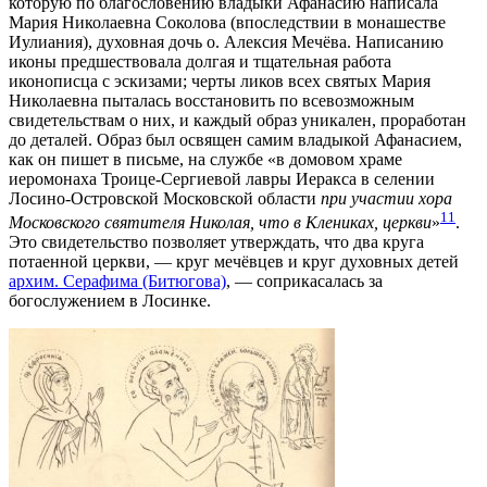
которую по благословению владыки Афанасию написала
Мария Николаевна Соколова (впоследствии в монашестве
Иулиания), духовная дочь о. Алексия Мечёва. Написанию
иконы предшествовала долгая и тщательная работа
иконописца с эскизами; черты ликов всех святых Мария
Николаевна пыталась восстановить по всевозможным
свидетельствам о них, и каждый образ уникален, проработан
до деталей. Образ был освящен самим владыкой Афанасием,
как он пишет в письме, на службе «в домовом храме
иеромонаха Троице-Сергиевой лавры Иеракса в селении
Лосино-Островской Московской области
при участии хора
11
Московского святителя Николая, что в Клениках, церкви
»
.
Это свидетельство позволяет утверждать, что два круга
потаенной церкви, — круг мечёвцев и круг духовных детей
архим. Серафима (Битюгова)
, — соприкасалась за
богослужением в Лосинке.