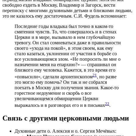
свободно ездить в Москву, Владимир и Загорск, вести
переписку с многими духовными детьми и близкими людьми,
это не казалось ему достаточным. С.И. Фудель вспоминает:
Последние годы владыка был точно в каком-то
смятении чувств. То, что совершалось и в стенах
Церкви и в мире, вызывало в нем глубочайшую
тревогу. Он стал сомневаться даже в правильности
своего «ухода на покой», в этом своем, как ему
стало казаться, уклонении от участия в борьбе со
все усиливающимся злом. «Не попросить ли мне о
назначении меня на епархию?» — спрашивал он
близкого ему человека. Кажется, в это время его
21
«повысили», сделали архиепископом
, но разве
это могло ему помочь? Он так и не собрался
поехать в Москву для получения звания. Какое-то
горестное недоумение и скорбь о все
увеличивающемся обмирщении Церкви
22
выражалось и в разговорах его и в письмах
.
Связь с другими церковными людьми
Духовные дети о. Алексия и о. Сергия Мечёвых: