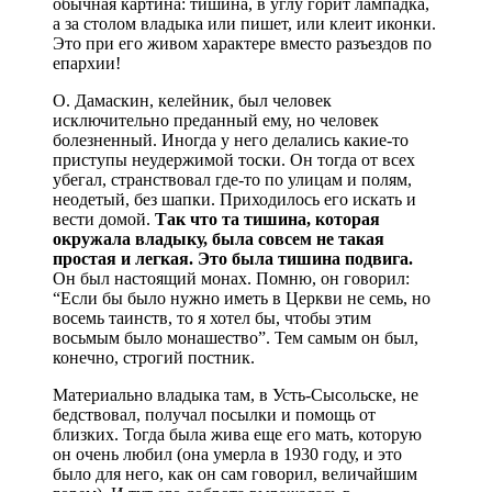
обычная картина: тишина, в углу горит лампадка,
а за столом владыка или пишет, или клеит иконки.
Это при его живом характере вместо разъездов по
епархии!
О. Дамаскин, келейник, был человек
исключительно преданный ему, но человек
болезненный. Иногда у него делались какие-то
приступы неудержимой тоски. Он тогда от всех
убегал, странствовал где-то по улицам и полям,
неодетый, без шапки. Приходилось его искать и
вести домой.
Так что та тишина, которая
окружала владыку, была совсем не такая
простая и легкая. Это была тишина подвига.
Он был настоящий монах. Помню, он говорил:
“Если бы было нужно иметь в Церкви не семь, но
восемь таинств, то я хотел бы, чтобы этим
восьмым было монашество”. Тем самым он был,
конечно, строгий постник.
Материально владыка там, в Усть-Сысольске, не
бедствовал, получал посылки и помощь от
близких. Тогда была жива еще его мать, которую
он очень любил (она умерла в 1930 году, и это
было для него, как он сам говорил, величайшим