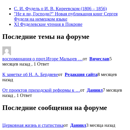
С. И. Фудель о И. В. Киреевском (1806 ‒ 1856)
"Не я ли, Господи?" Новая публикация книг Сергея
Фуделя на немецком языке
XI Фуделевские чтения в Покрове
Последние темы на форуме
воспоминания о прот.Игоре Мальцев …
от
Вячеслав
5
месяцев назад , 1 Ответ
К заметке об Н. А. Бердяеве
от
Редакция сайта
8 месяцев
назад
От проектов приходской реформы к …
от
Даниил
7 месяцев
назад , 1 Ответ
Последние сообщения на форуме
Церковная жизнь и статистика
от
Даниил
3 месяца назад