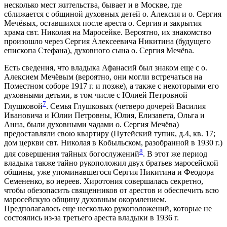
несколько мест жительства, бывает и в Москве, где
сближается с общиной духовных детей о. Алексия и о. Сергия
Мечёвых, оставшихся после ареста о. Сергия и закрытия
храма свт. Николая на Маросейке. Вероятно, их знакомство
произошло через Сергия Алексеевича Никитина (будущего
епископа Стефана), духовного сына о. Сергия Мечёва.
Есть сведения, что владыка Афанасий был знаком еще с о.
Алексием Мечёвым (вероятно, они могли встречаться на
Поместном соборе 1917 г. и позже), а также с некоторыми его
духовными детьми, в том числе с Юлией Петровной
7
Глушковой
. Семья Глушковых (четверо дочерей Василия
Ивановича и Юлии Петровны, Юлия, Елизавета, Ольга и
Анна, были духовными чадами о. Сергия Мечёва)
предоставляли свою квартиру (Путейский тупик, д.4, кв. 17;
дом церкви свт. Николая в Кобыльском, разобранной в 1930 г.)
8
для совершения тайных богослужений
. В этот же период
владыка также тайно рукоположил двух братьев маросейской
общины, уже упоминавшегося Сергия Никитина и Феодора
Семененко, во иереев. Хиротония совершалась секретно,
чтобы обезопасить священников от арестов и обеспечить всю
маросейскую общину духовным окормлением.
Предполагалось еще несколько рукоположений, которые не
состоялись из-за третьего ареста владыки в 1936 г.