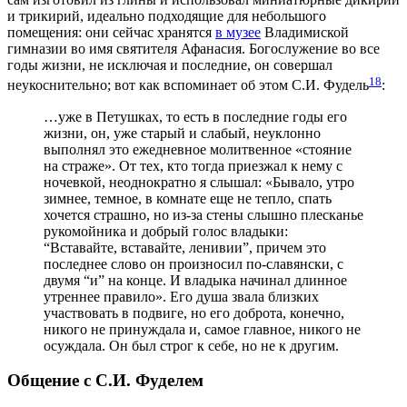
и трикирий, идеально подходящие для небольшого
помещения: они сейчас хранятся
в музее
Владимиской
гимназии во имя святителя Афанасия. Богослужение во все
годы жизни, не исключая и последние, он совершал
18
неукоснительно; вот как вспоминает об этом С.И. Фудель
:
…уже в Петушках, то есть в последние годы его
жизни, он, уже старый и слабый, неуклонно
выполнял это ежедневное молитвенное «стояние
на страже». От тех, кто тогда приезжал к нему с
ночевкой, неоднократно я слышал: «Бывало, утро
зимнее, темное, в комнате еще не тепло, спать
хочется страшно, но из-за стены слышно плесканье
рукомойника и добрый голос владыки:
“Вставайте, вставайте, ленивии”, причем это
последнее слово он произносил по-славянски, с
двумя “и” на конце. И владыка начинал длинное
утреннее правило». Его душа звала близких
участвовать в подвиге, но его доброта, конечно,
никого не принуждала и, самое главное, никого не
осуждала. Он был строг к себе, но не к другим.
Общение с С.И. Фуделем