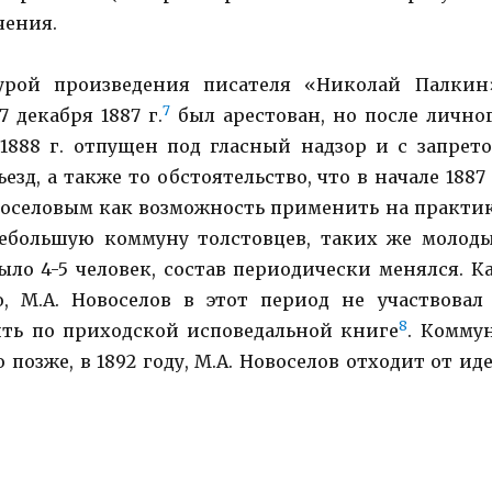
чения.
урой произведения писателя «Николай Палкин
7
 декабря 1887 г.
был арестован, но после лично
 1888 г. отпущен под гласный надзор и с запрет
д, а также то обстоятельство, что в начале 1887 
овоселовым как возможность применить на практи
 небольшую коммуну толстовцев, таких же молод
ло 4-5 человек, состав периодически менялся. К
о, М.А. Новоселов в этот период не участвовал
8
ить по приходской исповедальной книге
. Комму
 позже, в 1892 году, М.А. Новоселов отходит от ид