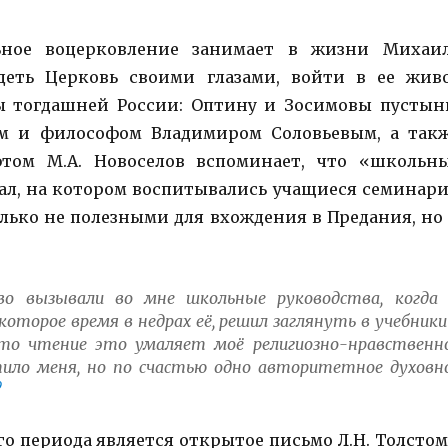
льное воцерковление занимает в жизни Михаи
идеть Церковь своими глазами, войти в ее жив
ы тогдашней России: Оптину и Зосимовы пустын
м и философом Владимиром Соловьевым, а так
этом М.А. Новоселов вспоминает, что «школьн
иал, на котором воспитывались учащиеся семинар
олько не полезными для вхождения в Предания, но
во вызывали во мне школьные руководства, когда 
которое время в недрах её, решил заглянуть в учебники
 что чтение это умаляет моё религиозно-нравственн
ило меня, но по счастью одно авторитетное духовн
9
 периода является открытое письмо Л.Н. Толстом