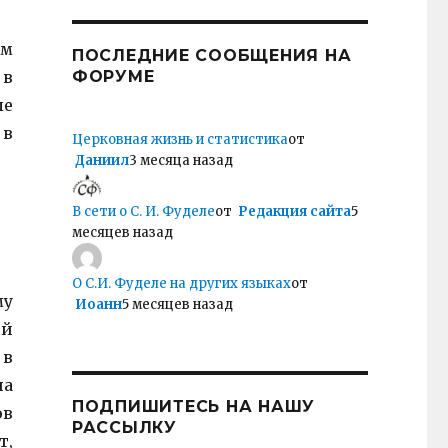
ем
ПОСЛЕДНИЕ СООБЩЕНИЯ НА
 в
ФОРУМЕ
ые
 в
Церковная жизнь и статистика
от
Даниил
3 месяца назад
В сети о С. И. Фуделе
от
Редакция сайта
5
месяцев назад
О С.И. Фуделе на других языках
от
му
Иоанн
5 месяцев назад
ой
 в
на
ПОДПИШИТЕСЬ НА НАШУ
ов
РАССЫЛКУ
т,