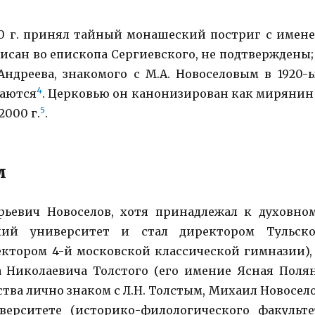
920 г. принял тайный монашеский постриг с имен
онисан во епископа Сергиевского, не подтверждены;
ндреева, знакомого с М.А. Новоселовым в 1920-
4
цаются
. Церковью он канонизирован как мирянин
5
2000 г.
.
м
орьевич Новоселов, хотя принадлежал к духовно
ский университет и стал директором Тульск
ктором 4-й московской классической гимназии),
а Николаевича Толстого (его имение Ясная Поля
тства лично знаком с Л.Н. Толстым, Михаил Новосел
ерситете (историко-филологического факульте