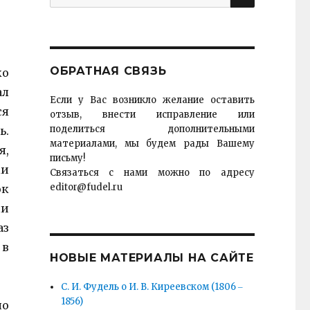
for:
ОБРАТНАЯ СВЯЗЬ
ко
ал
Если у Вас возникло желание оставить
ся
отзыв, внести исправление или
поделиться дополнительными
ь.
материалами, мы будем рады Вашему
я,
письму!
ки
Связаться с нами можно по адресу
editor@fudel.ru
ок
ли
аз
 в
НОВЫЕ МАТЕРИАЛЫ НА САЙТЕ
С. И. Фудель о И. В. Киреевском (1806 ‒
1856)
по