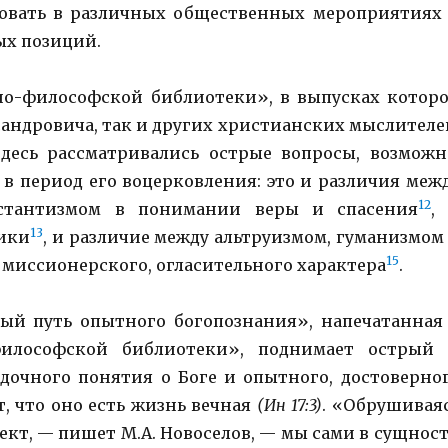
ствовать в различных общественных мероприятиях
ых позиций.
зно-философской библиотеки», в выпусках котор
андровича, так и других христианских мыслителе
Здесь рассматривались острые вопросы, возможн
в период его воцерковления: это и различия меж
12
естантизмом в понимании веры и спасения
,
13
тики
, и различие между альтруизмом, гуманизмом
15
ы миссионерского, огласительного характера
.
ый путь опытного богопознания», напечатанная
философской библиотеки», поднимает острый
дочного понятия о Боге и опытного, достоверно
т, что оно есть жизнь вечная
(Ин 17:3)
. «Обрушивая
кт, — пишет М.А. Новоселов, — мы сами в сущнос