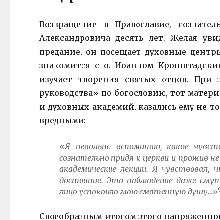
Возвращение в Православие, сознате
Александровича десять лет. Желая ув
предание, он посещает духовные центр
знакомится с о. Иоанном Кронштадски
изучает творения святых отцов. При 
руководства» по богословию, тот матер
и духовных академий, казались ему не т
вредными:
«Я невольно вспоминаю, какое чувст
сознательно придя к церкви и прожив не
академические лекции. Я чувствовал,
достояние. Это наблюдение даже смут
лицо успокоило мою смятенную душу…»
Своеобразным итогом этого напряженного