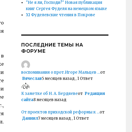
"Не я ли, Господи?" Новая публикация
книг Сергея Фуделя на немецком языке
XI Фуделевские чтения в Покрове
го
ия
ПОСЛЕДНИЕ ТЕМЫ НА
ФОРУМЕ
 в
ке
ии
воспоминания о прот.Игоре Мальцев …
от
Вячеслав
5 месяцев назад , 1 Ответ
те
ни
К заметке об Н. А. Бердяеве
от
Редакция
ее
сайта
8 месяцев назад
.,
От проектов приходской реформы к …
от
ся
Даниил
7 месяцев назад , 1 Ответ
л.