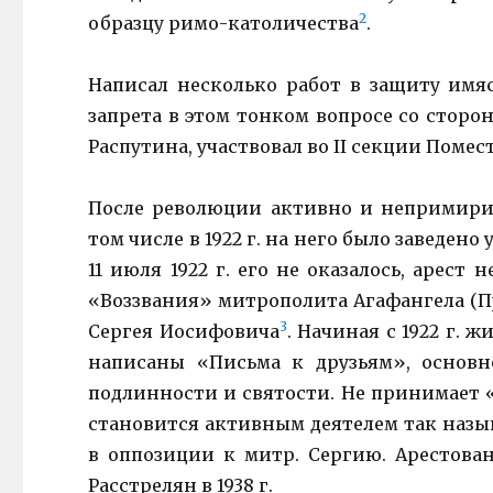
2
образцу римо-католичества
.
Написал несколько работ в защиту имя
запрета в этом тонком вопросе со стор
Распутина, участвовал во II секции Помест
После революции активно и непримирим
том числе в 1922 г. на него было заведено
11 июля 1922 г. его не оказалось, арест
«Воззвания» митрополита Агафангела (П
3
Сергея Иосифовича
. Начиная с 1922 г. 
написаны «Письма к друзьям», основн
подлинности и святости. Не принимает «д
становится активным деятелем так наз
в оппозиции к митр. Сергию. Арестован 
Расстрелян в 1938 г.