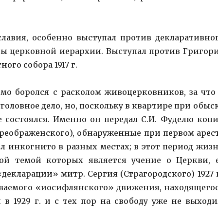
славия, особенно выступал против декларативно
оны церковной иерархии. Выступал против Григор
ного собора 1917 г.
о боролся с расколом живоцерковников, за что
 уголовное дело, но, поскольку в квартире при обыс
 не состоялся. Именно он передал С.И. Фуделю коп
реображенского), обнаруженные при первом арес
жил инкогнито в разных местах; в этот период жиз
ой темой которых является учение о Церкви, 
екларации» митр. Сергия (Страгородского) 1927 г
ываемого «иосифлянского» движения, находящего
в 1929 г. и с тех пор на свободу уже не выходи