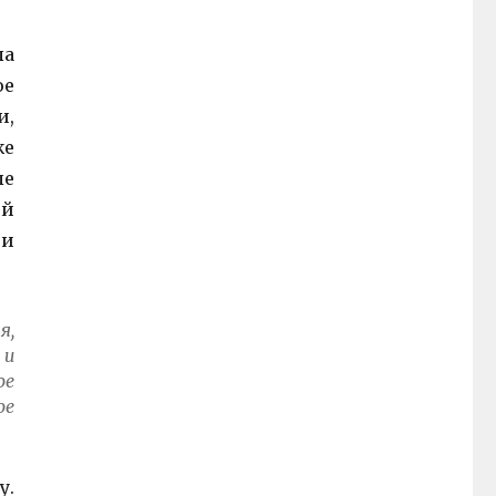
ла
ое
и,
же
ые
ий
 и
я,
 и
ое
ое
у.