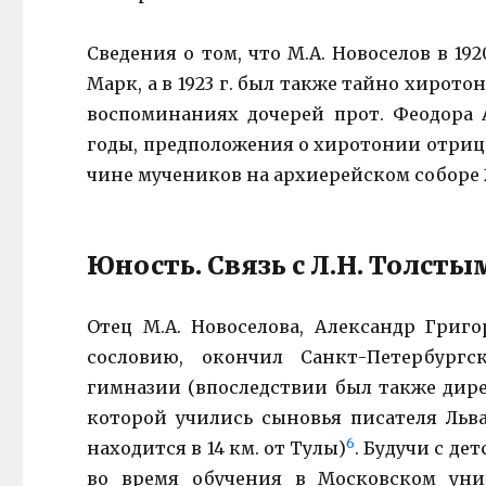
Сведения о том, что М.А. Новоселов в 1
Марк, а в 1923 г. был также тайно хирот
воспоминаниях дочерей прот. Феодора А
годы, предположения о хиротонии отри
чине мучеников на архиерейском соборе 
Юность. Связь с Л.Н. Толсты
Отец М.А. Новоселова, Александр Григ
сословию, окончил Санкт-Петербург
гимназии (впоследствии был также дире
которой учились сыновья писателя Льв
6
находится в 14 км. от Тулы)
. Будучи с де
во время обучения в Московском унив