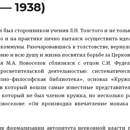
— 1938)
и был сторонником учения Л.Н. Толстого и не толь
но и на практике лично пытался осуществить иде
коммуны. Разочаровавшись в толстовстве, вернул
вию и всю душу и жизнь посвятил борьбе за Церков
я М.А. Новоселов сблизился с отцом С.И. Фудел
осветительской деятельностью: систематичес
озно-философская библиотека», основал «Круж
в который вошли самые известные представите
, который не был членом кружка, но несколько р
овоселове: «Он производил впечатление монаха
тив формализации авторитета церковной власти 