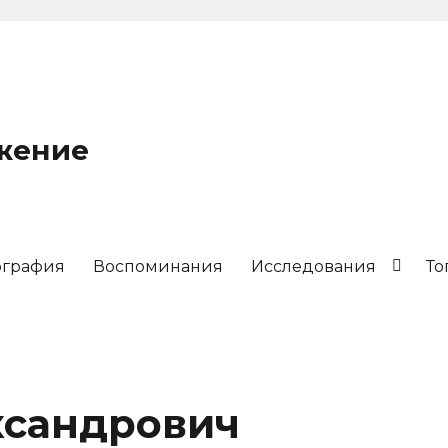
ужение
ография
Воспоминания
Исследования
То
ксандрович