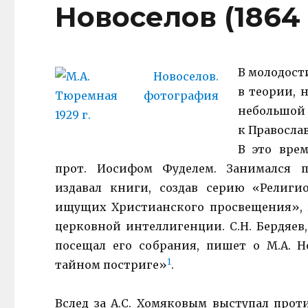
Новоселов (1864 
В молодост
в теории, 
небольшой 
к Правосла
В это врем
прот. Иосифом Фуделем. Занимался пр
издавал книги, создав серию «Религи
ищущих Христианского просвещения», 
церковной интеллигенции. С.Н. Бердяев
посещал его собрания, пишет о М.А. Н
1
тайном постриге»
.
Вслед за А.С. Хомяковым выступал про