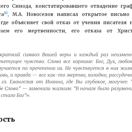
шего Синода, констатировавшего отпадение гра
10
та
, М.А. Новоселов написал открытое письмо
 где объясняет свой отказ от учения писателя 
нием
его мертвенности, его отказа от Хрис
краткий символ Вашей веры и каждый раз неизмен
етущее чувство. Слова все хорошие: Бог, Дух, любов
лучается по прочтении их. Не чувствуется в них жизн
овь, и правда — все как-то мертво, холодно, рассудочн
гл. Евангелия от Иоанна, где Вы глубокое, могучее: 
 бе Слово” — заменили жалким: “В начале было разумени
 стало Бог”».
ость