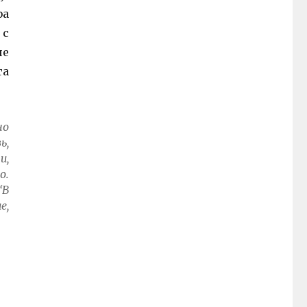
фа
 с
не
та
но
ь,
и,
о.
“В
е,