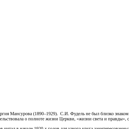
ргия Мансурова (1890–1929). С.И. Фудель не был близко знаком
етельствовала о полноте жизни Церкви, «жизни света и правды», 
 читал в начале 1920-х годов для узкого круга заинтересованн