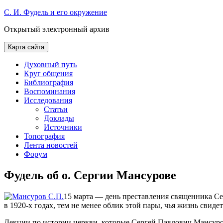
Skip
С. И. Фудель и его окружение
to
Открытый электронный архив
content
Карта сайта
Духовный путь
Круг общения
Библиография
Воспоминания
Исследования
Статьи
Доклады
Источники
Топография
Лента новостей
Форум
Фудель об о. Сергии Мансурове
15 марта — день преставления священника Се
в 1920-х годах, тем не менее облик этой пары, чья жизнь свид
Лекции по истории церкви, которые Сергей Павлович Мансуров