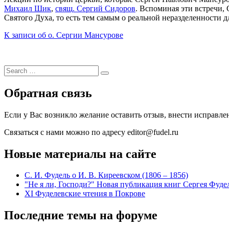
Михаил Шик
,
свящ. Сергий Сидоров
. Вспоминая эти встречи,
Святого Духа, то есть тем самым о реальной неразделенности 
К записи об о. Сергии Мансурове
Search
Search
for:
Обратная связь
Если у Вас возникло желание оставить отзыв, внести исправл
Связаться с нами можно по адресу editor@fudel.ru
Новые материалы на сайте
С. И. Фудель о И. В. Киреевском (1806 ‒ 1856)
"Не я ли, Господи?" Новая публикация книг Сергея Фуде
XI Фуделевские чтения в Покрове
Последние темы на форуме