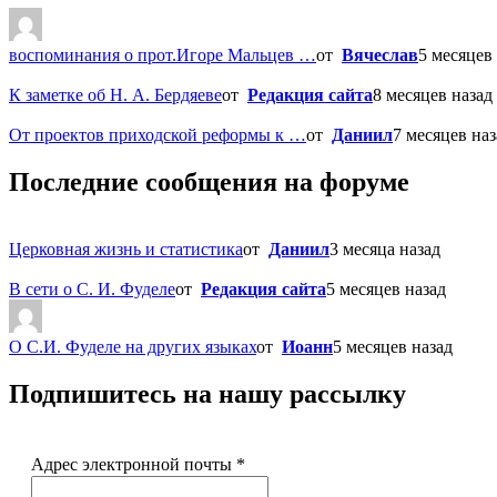
воспоминания о прот.Игоре Мальцев …
от
Вячеслав
5 месяцев 
К заметке об Н. А. Бердяеве
от
Редакция сайта
8 месяцев назад
От проектов приходской реформы к …
от
Даниил
7 месяцев наз
Последние сообщения на форуме
Церковная жизнь и статистика
от
Даниил
3 месяца назад
В сети о С. И. Фуделе
от
Редакция сайта
5 месяцев назад
О С.И. Фуделе на других языках
от
Иоанн
5 месяцев назад
Подпишитесь на нашу рассылку
Адрес электронной почты
*