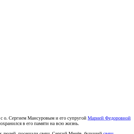
 с о. Сергием Мансуровым и его супругой
Марией Федоровной
сохранился в его памяти на всю жизнь.
ых людей, посещали свящ. Сергий Мечёв, будущий
свящ.