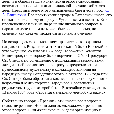
дела, и в обществе шла критическая работа самосознания,
возмущенная новой антинациональной постановкой этого
дела. Представителем этого направления был и есть проф.
С.
А. Рачинский
. Его практические труды в Татевской школе, его
статьи по школьному вопросу в
Руси
— всем известны. Его
просвещенное влияние на решение школьного вопроса в
народном духе никем не может быть оспариваемо, но
оценено, как следует, может быть только в будущем.
Но возвращаемся к изысканиям правительства в данном
направлении. Результатом этих изысканий было Высочайше
утвержденное 26 января 1882 года Положение Комитета
Министров, по которому было поручено г. Обер-Прокурору
Св. Синода, по соглашению с подлежащими ведомствами,
дать дальнейшее движение вопросу о предоставлении
православному духовенству надлежащего влияния на
народную школу. Вследствие этого, в октябре 1882 года при
Св. Синоде была образована комиссия из членов духовного
ведомства и Министерства Народного Просвещения,
результатом трудов которой были Высочайше утвержденные
13 июня 1884 года «
Правила о церковно-приходских школах
».
Собственно говоря, «Правила» эти школьного вопроса в
целом не решили. Но они дали
возможность
к решению
этого вопроса. Они
восстановили
и дали организацию и