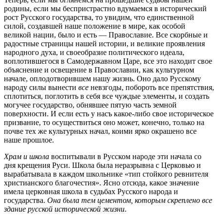
родины, если мы беспристрастно вдумаемся в исторический
рост Русского государства, то увидим, что единственной
силой, создавшей наше положение в мире, как особой
великой нации, было и есть — Православие. Все скорбные и
радостные страницы нашей истории, и великие проявления
народного духа, и своеобразие политического идеала,
воплотившегося в Самодержавном Царе, все это находит свое
объяснение и освещение в Православии, как культурном
начале, оплодотворившем нашу жизнь. Оно дало Русскому
народу силы вынести
все
невзгоды, побороть все препятствия,
сплотиться, поглотить в себя все чуждые элементы, и создать
могучее государство, обнявшее пятую часть земной
поверхности. И если есть у насъ какое-либо свое историческое
призвание, то осуществиться оно может, конечно, только на
почве тех же культурных начал, коими ярко окрашено все
наше прошлое.
Храм и школа
воспитывали в Русском народе эти начала со
дня крещения Руси. Школа была неразрывна с Церковью и
вырабатывала в каждом школьнике «тип стойкого ревнителя
христианского благочестия». Ясно отсюда, какое значение
имела церковная школа в судьбах Русского народа и
государства.
Она была тем цементом, которым скреплено все
здание русской исторической жизни
.