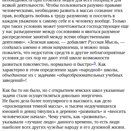
всякой деятельности. Чтобы пользоваться разумно правами
человеческими, необходимо развить в массах сознание этих
прав, возбудить любовь к труду разумному и поселить в
каждом уважение к самому себе и к человеку вообще. Только
при таких условиях может уничтожиться господствующее еще
у нас разъединение между сословиями и явиться разумное
распределение занятий между всеми общественными
деятелями». «
Земская школа
, — добавляет
Русская Мысль
, —
создалась именно в этом направлении
, и можно лишь
пожалеть, что недостаток средств и другие неблагоприятные
условия до сих пор не дают этой школе возможности
6
развиться повсеместно, нормально и быстро»
. Как
характерно в этом определении задач «народной» школы,
объединение
их с задачами «
общеобразовательных
учебных
заведений»!
Как бы то ни было, но с открытием земских школ указанные
задачи стали осуществляться довольно энергично.
Не было дела более популярного и высокого, как дело
«просвещения темной массы», и тысячи недоучившихся
юношей и девиц тянулись в деревню «развивать» и «вносить
человеческие начала». Чему учить, как «развивать»,
указывали «лучшие люди» данного времени, то есть люди
наиболее всех других
чуждые
народу и его духовной жизни.