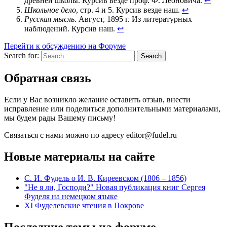
древней школы. Курсив везде проф. Ф. Леоновича.
↩
Школьное дело
, стр. 4 и 5. Курсив везде наш.
↩
Русская мысль
. Август, 1895 г. Из литературных
наблюдений. Курсив наш.
↩
Перейти к обсуждению на Форуме
Search for:
Search
Обратная связь
Если у Вас возникло желание оставить отзыв, внести
исправление или поделиться дополнительными материалами,
мы будем рады Вашему письму!
Связаться с нами можно по адресу editor@fudel.ru
Новые материалы на сайте
С. И. Фудель о И. В. Киреевском (1806 ‒ 1856)
"Не я ли, Господи?" Новая публикация книг Сергея
Фуделя на немецком языке
XI Фуделевские чтения в Покрове
Последние темы на форуме