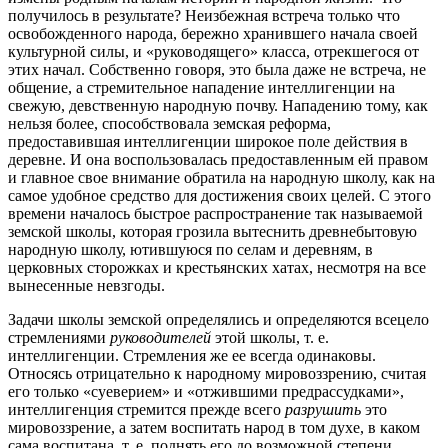
получилось в результате? Неизбежная встреча только что
освобожденного народа, бережно хранившего начала своей
культурной силы, и «руководящего» класса, отрекшегося от
этих начал. Собственно говоря, это была даже не встреча, не
общение, а стремительное нападение интеллигенции на
свежую, девственную народную почву. Нападению тому, как
нельзя более, способствовала земская реформа,
предоставившая интеллигенции широкое поле действия в
деревне. И она воспользовалась предоставленным ей правом
и главное свое внимание обратила на народную школу, как на
самое удобное средство для достижения своих целей. С этого
времени началось быстрое распространение так называемой
земской школы, которая грозила вытеснить древнебытовую
народную школу, ютившуюся по селам и деревням, в
церковных сторожках и крестьянских хатах, несмотря на все
вынесенные невзгоды.
Задачи школы земской определялись и определяются всецело
стремлениями
руководителей
этой школы, т. е.
интеллигенции. Стремления же ее всегда одинаковы.
Относясь отрицательно к народному мировоззрению, считая
его только «суеверием» и «отжившими предрассудками»,
интеллигенция стремится прежде всего
разрушить
это
мировоззрение, а затем воспитать народ в том духе, в каком
сама воспитана, т. е. поднять его до возможной степени