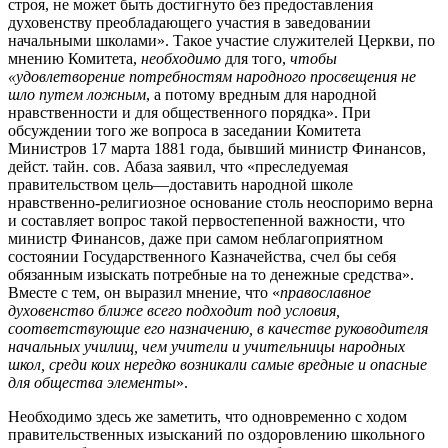
строя, не может быть достигнуто без предоставления
духовенству преобладающего участия в заведовании
начальными школами». Такое участие служителей Церкви, по
мнению Комитета,
необходимо
для того,
чтобы
«удовлетворение потребностям народного просвещения не
шло путем ложным
, а потому вредным для народной
нравственности и для общественного порядка». При
обсуждении того же вопроса в заседании Комитета
Министров 17 марта 1881 года, бывший министр Финансов,
дейст. тайн. сов. Абаза заявил, что «преследуемая
правительством цель—доставить народной школе
нравственно-религиозное основание столь неоспоримо верна
и составляет вопрос такой первостепенной важности, что
министр Финансов, даже при самом неблагоприятном
состоянии Государственного Казначейства, счел бы себя
обязанным изыскать потребные на то денежные средства».
Вместе с тем, он выразил мнение, что «
православное
духовенство ближе всего подходит под условия,
соответствующие его назначению, в качестве руководителя
начальных училищ, чем учители и учительницы народных
школ, среди коих нередко возникали самые вредные и опасные
для общества элементы
».
Необходимо здесь же заметить, что одновременно с ходом
правительственных изысканий по оздоровлению школьного