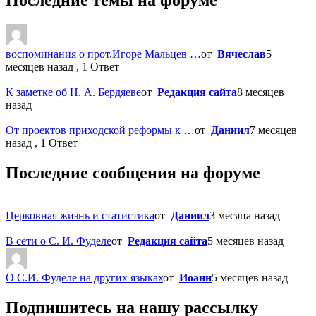
воспоминания о прот.Игоре Мальцев …
от
Вячеслав
5
месяцев назад , 1 Ответ
К заметке об Н. А. Бердяеве
от
Редакция сайта
8 месяцев
назад
От проектов приходской реформы к …
от
Даниил
7 месяцев
назад , 1 Ответ
Последние сообщения на форуме
Церковная жизнь и статистика
от
Даниил
3 месяца назад
В сети о С. И. Фуделе
от
Редакция сайта
5 месяцев назад
О С.И. Фуделе на других языках
от
Иоанн
5 месяцев назад
Подпишитесь на нашу рассылку