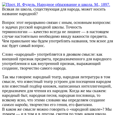
Всякая ли школа, существующая для народа, может носить
название народной?
Вопрос этот неразрывно связан с иным, основным вопросом:
о задачах русской народной школы. Точность
терминологии — качество всегда не лишнее — в настоящем
случае настоятельно необходимо ввиду важности предмета.
Чем правильнее мы будем употреблять названия, тем яснее для
нас будет самый вопрос.
Слово «народный» употребляется в двояком смысле: как
внешний признак предмета, предназначенного для народного
употребления и как внутренний признак, выражающий
создание, творчество самого народа.
Так мы говорим: народный театр, народная литература в том
смысле, что известный театр устроен для посещения народом
или известный подбор книжек, написанных интеллигенцией,
предназначен для чтения их народом. Когда же мы скажем:
народный быт, народная песня, народная пословица, то
всякому ясно, что этими словами мы определяем создание
самого народа
, творчество его гения, его фантазии.
В каком же смысле можно говорить о «народной школе»? Мы
думаем — и в том и в другом, смотря по тому,
какая
школа.