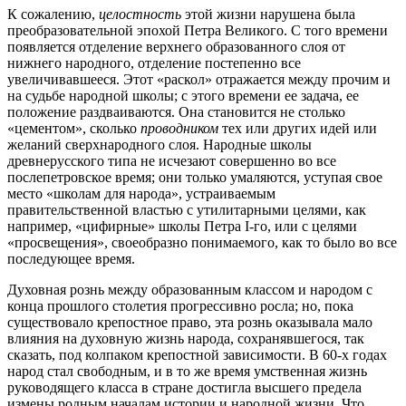
К сожалению,
целостность
этой жизни нарушена была
преобразовательной эпохой Петра Великого. С того времени
появляется отделение верхнего образованного слоя от
нижнего народного, отделение постепенно все
увеличивавшееся. Этот «раскол» отражается между прочим и
на судьбе народной школы; с этого времени ее задача, ее
положение раздваиваются. Она становится не столько
«цементом», сколько
проводником
тех или других идей или
желаний сверхнародного слоя. Народные школы
древнерусского типа не исчезают совершенно во все
послепетровское время; они только умаляются, уступая свое
место «школам для народа», устраиваемым
правительственной властью с утилитарными целями, как
например, «цифирные» школы Петра І-го, или с целями
«просвещения», своеобразно понимаемого, как то было во все
последующее время.
Духовная рознь между образованным классом и народом с
конца прошлого столетия прогрессивно росла; но, пока
существовало крепостное право, эта рознь оказывала мало
влияния на духовную жизнь народа, сохранявшегося, так
сказать, под колпаком крепостной зависимости. В 60-х годах
народ стал свободным, и в то же время умственная жизнь
руководящего класса в стране достигла высшего предела
измены родным началам истории и народной жизни. Что