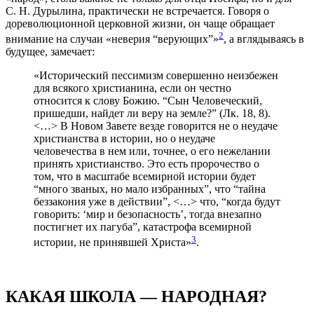
С. Н. Дурылина, практически не встречается. Говоря о
дореволюционной церковной жизни, он чаще обращает
2
внимание на случаи «неверия “верующих”»
, а вглядываясь в
будущее, замечает:
«Исторический пессимизм совершенно неизбежен
для всякого христианина, если он честно
относится к слову Божию. “Сын Человеческий,
пришедши, найдет ли веру на земле?” (Лк. 18, 8).
<…> В Новом Завете везде говорится не о неудаче
христианства в истории, но о неудаче
человечества в нем или, точнее, о его нежелании
принять христианство. Это есть пророчество о
том, что в масштабе всемирной истории будет
“много званых, но мало избранных”, что “тайна
беззакония уже в действии”, <…> что, “когда будут
говорить: ‘мир и безопасность’, тогда внезапно
постигнет их пагуба”, катастрофа всемирной
3
истории, не принявшей Христа»
.
КАКАЯ ШКОЛА — НАРОДНАЯ?