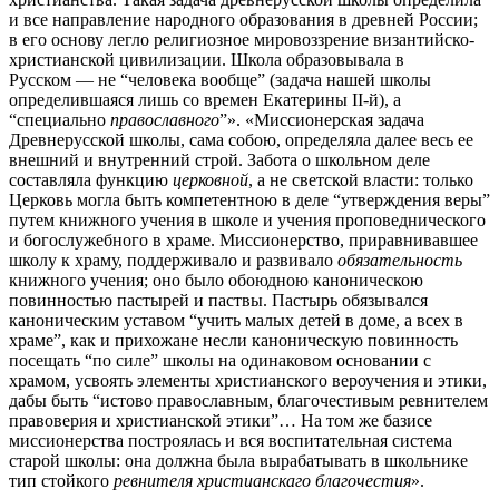
и все направление народного образования в древней России;
в его основу легло религиозное мировоззрение византийско-
христианской цивилизации. Школа образовывала в
Русском — не “человека вообще” (задача нашей школы
определившаяся лишь со времен Екатерины II-й), а
“специально
православного
”». «Миссионерская задача
Древнерусской школы, сама собою, определяла далее весь ее
внешний и внутренний строй. Забота о школьном деле
составляла функцию
церковной
, а не светской власти: только
Церковь могла быть компетентною в деле “утверждения веры”
путем книжного учения в школе и учения проповеднического
и богослужебного в храме. Миссионерство, приравнивавшее
школу к храму, поддерживало и развивало
обязательность
книжного учения; оно было обоюдною каноническою
повинностью пастырей и паствы. Пастырь обязывался
каноническим уставом “учить малых детей в доме, а всех в
храме”, как и прихожане несли каноническую повинность
посещать “по силе” школы на одинаковом основании с
храмом, усвоять элементы христианского вероучения и этики,
дабы быть “истово православным, благочестивым ревнителем
правоверия и христианской этики”… На том же базисе
миссионерства построялась и вся воспитательная система
старой школы: она должна была вырабатывать в школьнике
тип стойкого
ревнителя христианскаго благочестия
».