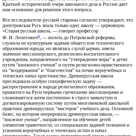
Краткий исторический очерк школьного дела в России дает
нам основание для решения этого вопроса.
Все исследователи русской старины согласно утверждают, что
допетровская Русь знала только одну школу — церковную.
«Старая русская школа, — говорит профессор
4
Ф. И. Леонтович
, — вплоть до Петровской реформы,
служила не культурным задачам общего или технического
образования народа, но являлась
слугой церкви
, имела
значение миссионерского, религиозно-воспитательного
учреждения, направленного на “утверждение веры” в детях
путем “книжного учения” и путем религиозно-нравственного
их “воздержания” и “благочестия” на почве вероучебных и
этических начал христианства. Древнерусская школа
преследовала особую специфическую задачу —
распространение в народе религиозного образования,
привитого на Руси первыми греческими миссионерами и
сложившегося затем постепенно в строго замкнутую и
догматизированную систему путем многовековой школьной
практики древнерусских “мастеров” учебного дела. Основной
базис, на котором оперировала древнерусская школа, —
“
книжное учение
”, направленное на обучение детей
элементам грамотности, со специальною задачей познания и
усвоения вероучебных и этических истин и начал
христианства. Такая задача древнерусской школы определила