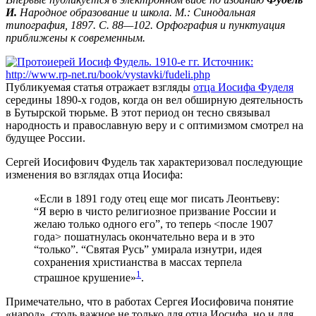
И.
Народное образование и школа. М.: Синодальная
типография, 1897. С. 88—102. Орфография и пунктуация
приближены к современным.
Публикуемая статья отражает взгляды
отца Иосифа Фуделя
середины 1890-х годов, когда он вел обширную деятельность
в Бутырской тюрьме. В этот период он тесно связывал
народность и православную веру и с оптимизмом смотрел на
будущее России.
Сергей Иосифович Фудель так характеризовал последующие
изменения во взглядах отца Иосифа:
«Если в 1891 году отец еще мог писать Леонтьеву:
“Я верю в чисто религиозное призвание России и
желаю только одного его”, то теперь <после 1907
года> пошатнулась окончательно вера и в это
“только”. “Святая Русь” умирала изнутри, идея
сохранения христианства в массах терпела
1
страшное крушение»
.
Примечательно, что в работах Сергея Иосифовича понятие
«народ», столь важное не только для отца Иосифа, но и для