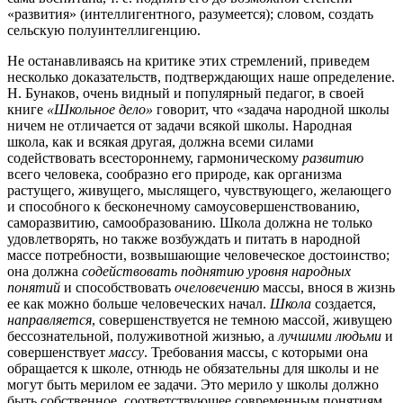
«развития» (интеллигентного, разумеется); словом, создать
сельскую полуинтеллигенцию.
Не останавливаясь на критике этих стремлений, приведем
несколько доказательств, подтверждающих наше определение.
Н. Бунаков, очень видный и популярный педагог, в своей
книге
«Школьное дело»
говорит, что «задача народной школы
ничем не отличается от задачи всякой школы. Народная
школа, как и всякая другая, должна всеми силами
содействовать всестороннему, гармоническому
развитию
всего человека, сообразно его природе, как организма
растущего, живущего, мыслящего, чувствующего, желающего
и способного к бесконечному самоусовершенствованию,
саморазвитию, самообразованию. Школа должна не только
удовлетворять, но также возбуждать и питать в народной
массе потребности, возвышающие человеческое достоинство;
она должна
содействовать поднятию уровня народных
понятий
и способствовать
очеловечению
массы, внося в жизнь
ее как можно больше человеческих начал.
Школа
создается,
направляется
, совершенствуется не темною массой, живущею
бессознательной, полуживотной жизнью, а
лучшими людьми
и
совершенствует
массу
. Требования массы, с которыми она
обращается к школе, отнюдь не обязательны для школы и не
могут быть мерилом ее задачи. Это мерило у школы должно
быть собственное, соответствующее современным понятиям