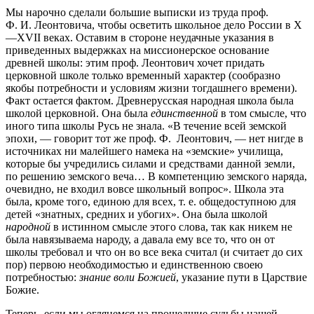
Мы нарочно сделали большие выписки из труда проф.
Ф. И. Леонтовича, чтобы осветить школьное дело России в X
—XVII веках. Оставим в стороне неудачные указания в
приведенных выдержках на миссионерское основание
древней школы: этим проф. Леонтович хочет придать
церковной школе только временный характер (сообразно
якобы потребности и условиям жизни тогдашнего времени).
Факт остается фактом. Древнерусская народная школа была
школой церковной. Она была
единственной
в том смысле, что
иного типа школы Русь не знала. «В течение всей земской
эпохи, — говорит тот же проф. Ф. Леонтович, — нет нигде в
источниках ни малейшего намека на «земские» училища,
которые бы учредились силами и средствами данной земли,
по решению земского веча… В компетенцию земского наряда,
очевидно, не входил вовсе школьный вопрос». Школа эта
была, кроме того, единою для всех, т. е. общедоступною для
детей «знатных, средних и убогих». Она была школой
народной
в истинном смысле этого слова, так как никем не
была навязываема народу, а давала ему все то, что он от
школы требовал и что он во все века считал (и считает до сих
пор) первою необходимостью и единственною своею
потребностью:
знание воли Божией
, указание пути в Царствие
Божие.
Теперь, если мы оглянемся на прошедшие судьбы нашей