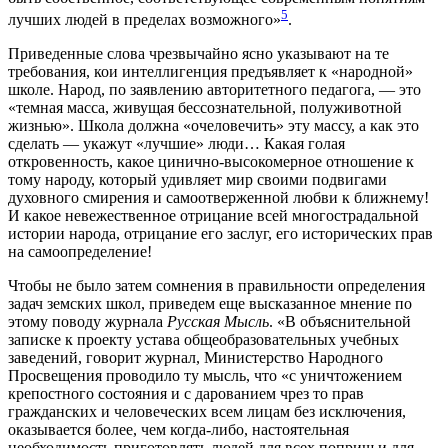
5
лучших людей в пределах возможного»
.
Приведенные слова чрезвычайно ясно указывают на те
требования, кои интеллигенция предъявляет к «народной»
школе. Народ, по заявлению авторитетного педагога, — это
«темная масса, живущая бессознательной, полуживотной
жизнью». Школа должна «очеловечить» эту массу, а как это
сделать — укажут «лучшие» люди… Какая голая
откровенность, какое цинично-высокомерное отношение к
тому народу, который удивляет мир своими подвигами
духовного смирения и самоотверженной любви к ближнему!
И какое невежественное отрицание всей многострадальной
истории народа, отрицание его заслуг, его исторических прав
на самоопределение!
Чтобы не было затем сомнения в правильности определения
задач земских школ, приведем еще высказанное мнение по
этому поводу журнала
Русская Мысль
. «В объяснительной
записке к проекту устава общеобразовательных учебных
заведений, говорит журнал, Министерство Народного
Просвещения проводило ту мысль, что «с уничтожением
крепостного состояния и с дарованием чрез то прав
гражданских и человеческих всем лицам без исключения,
оказывается более, чем когда-либо, настоятельная
необходимость приготовлять людей для всех поприщ и для