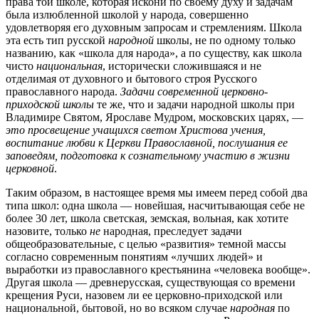
права той школе, которая искони по своему духу и задачам
была излюбленной школой у народа, совершенно
удовлетворяя его духовным запросам и стремлениям. Школа
эта есть тип русской
народной
школы, не по одному только
названию, как «школа для народа», а по существу, как школа
чисто
национальная
, исторически сложившаяся и не
отделимая от духовного и бытового строя Русского
православного народа.
Задачи современной церковно-
приходской школы
те же, что и задачи народной школы при
Владимире Святом, Ярославе Мудром, московских царях, —
это просвещение учащихся светом Христова учения,
воспитание любви к Церкви Православной, послушания ее
заповедям, подготовка к сознательному участию в жизни
церковной
.
Таким образом, в настоящее время мы имеем перед собой два
типа школ: одна школа — новейшая, насчитывающая себе не
более 30 лет, школа светская, земская, вольная, как хотите
назовите, только
не
народная, преследует задачи
общеобразовательные, с целью «развития» темной массы
согласно современным понятиям «лучших людей» и
выработки из православного крестьянина «человека вообще».
Другая школа — древнерусская, существующая со времени
крещения Руси, назовем ли ее церковно-приходской или
национальной, бытовой, но во всяком случае
народная
по