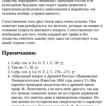
существу, неразрывно связанная с прошлым России и ее
культурным будущим, преследует задачи развития и
укрепления религиозного самосознания и выработки «не
человека вообще, а православного».
Сопоставление этих двух типов школ очень полезно. Оно
помогает нам разобраться в тех мелочах, которые заслоняют в
сознании сущность школьного вопроса. Сопоставление это
необходимо для того, чтобы каждый мог прямо и без
лукавства ответить: какому типу школ он сочувствует и на
какой стороне стоит.
Примечания:
Собр. соч. в 3-х тт. Т. 1. С. 39.
↩
Там же. С. 56.
↩
Собр. соч. в 3-х тт. Т. 2. С. 270—271.
↩
«Школьный вопрос в Древней России» (Варшавские
Университетские Известия 1894 года, книга V). Мы
нарочно приводим свидетельство о древней школе
проф. Ф. Леонтовича, а не кого-либо другого, так как
его личные симпатии лежат не на стороне церковной
школы, что заметно даже в приведенном отрывке. Но
тем ценнее его историческое свидетельство о характере