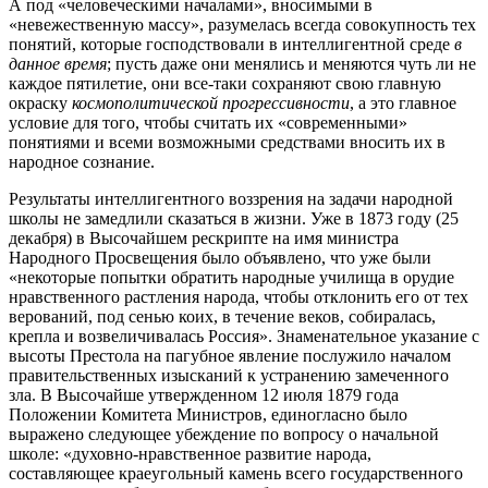
А под «человеческими началами», вносимыми в
«невежественную массу», разумелась всегда совокупность тех
понятий, которые господствовали в интеллигентной среде
в
данное время
; пусть даже они менялись и меняются чуть ли не
каждое пятилетие, они все-таки сохраняют свою главную
окраску
космополитической прогрессивности
, а это главное
условие для того, чтобы считать их «современными»
понятиями и всеми возможными средствами вносить их в
народное сознание.
Результаты интеллигентного воззрения на задачи народной
школы не замедлили сказаться в жизни. Уже в 1873 году (25
декабря) в Высочайшем рескрипте на имя министра
Народного Просвещения было объявлено, что уже были
«некоторые попытки обратить народные училища в орудие
нравственного растления народа, чтобы отклонить его от тех
верований, под сенью коих, в течение веков, собиралась,
крепла и возвеличивалась Россия». Знаменательное указание с
высоты Престола на пагубное явление послужило началом
правительственных изысканий к устранению замеченного
зла. В Высочайше утвержденном 12 июля 1879 года
Положении Комитета Министров, единогласно было
выражено следующее убеждение по вопросу о начальной
школе: «духовно-нравственное развитие народа,
составляющее краеугольный камень всего государственного