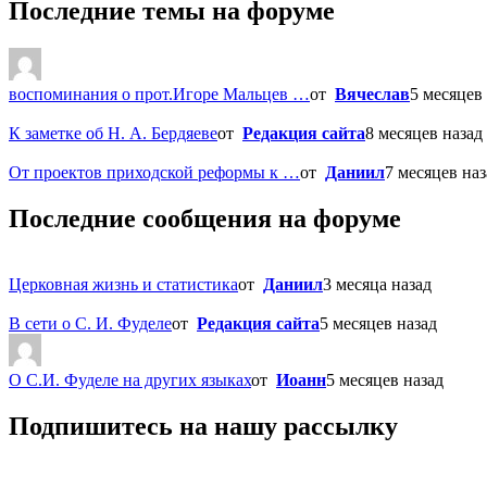
Последние темы на форуме
воспоминания о прот.Игоре Мальцев …
от
Вячеслав
5 месяцев 
К заметке об Н. А. Бердяеве
от
Редакция сайта
8 месяцев назад
От проектов приходской реформы к …
от
Даниил
7 месяцев наз
Последние сообщения на форуме
Церковная жизнь и статистика
от
Даниил
3 месяца назад
В сети о С. И. Фуделе
от
Редакция сайта
5 месяцев назад
О С.И. Фуделе на других языках
от
Иоанн
5 месяцев назад
Подпишитесь на нашу рассылку