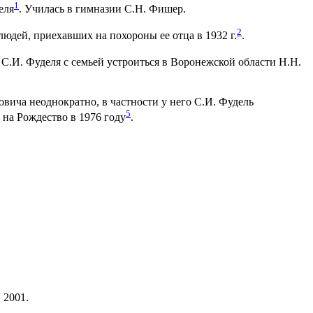
1
еля
. Училась в гимназии С.Н. Фишер.
2
юдей, приехавших на похороны ее отца в 1932 г.
.
 С.И. Фуделя с семьей устроиться в Воронежской области Н.Н.
вича неоднократно, в частности у него С.И. Фудель
5
 на Рождество в 1976 году
.
 2001.