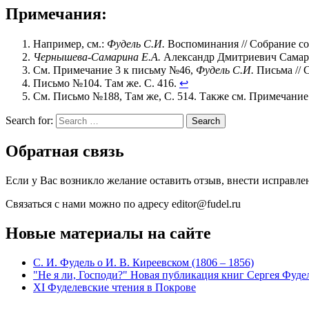
Примечания:
Например, см.:
Фудель С.И.
Воспоминания // Собрание сочи
Чернышева-Самарина Е.А.
Александр Дмитриевич Самари
См. Примечание 3 к письму №46,
Фудель С.И.
Письма // Со
Письмо №104. Там же. С. 416.
↩
См. Письмо №188, Там же, С. 514. Также см. Примечание
Search for:
Search
Обратная связь
Если у Вас возникло желание оставить отзыв, внести исправл
Связаться с нами можно по адресу editor@fudel.ru
Новые материалы на сайте
С. И. Фудель о И. В. Киреевском (1806 ‒ 1856)
"Не я ли, Господи?" Новая публикация книг Сергея Фуде
XI Фуделевские чтения в Покрове