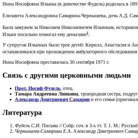
Нина Иосифовна Ильина (в девичестве Фудель) родилась в 1893
Елизавета Александровна Самарина-Чернышева, дочь А.Д. Сама
Была замужем за Николаем Николаевичем Ильиным, историком,
4
Ильин посильно помогал ему деньгами
.
У супругов Ильиных было трое детей: Кирилл, Анастасия и Ан
останавливался при прохождении амбулаторного обследования в
Нина Иосифовна преставилась 30 сентября 1971 г.
Связь с другими церковными людьми
Прот. Иосиф Фудель
, отец.
Тамара Андреевна Липкина
, троюродная сестра, подру
Александр Дмитриевич Самарин
и его семья (приезжал
Литература
Фудель С.И.
Письма // Собр. соч. в 3-х тт. Т. 1. М.: Русски
Чернышева-Самарина Е.А.
Александр Дмитриевич Самари