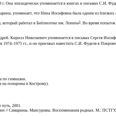
 г. Она эпизодически упоминается в книгах и письмах С.И. Фуд
рина, упоминает, что Нина Иосифовна была одним из близких л
3
 который работал в Библиотеке им. Ленина
. Во время попыток
дрей. Кирилл Николаевич упоминается в письмах Сергея Иосифо
 1974–1975 гг., и он приезжал навестить С.И. Фуделя в Покрове
га по гимназии.
а на похороны в Кострому).
й путь, 2001.
н // Самарины. Мансуровы. Воспоминания родных. М.: ПСТГУ,