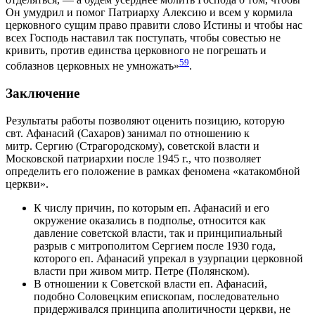
Он умудрил и помог Патриарху Алексию и всем у кормила
церковного сущим право правити слово Истины и чтобы нас
всех Господь наставил так поступать, чтобы совестью не
кривить, против единства церковного не погрешать и
59
соблазнов церковных не умножать»
.
Заключение
Результаты работы позволяют оценить позицию, которую
свт. Афанасий (Сахаров) занимал по отношению к
митр. Сергию (Страгородскому), советской власти и
Московской патриархии после 1945 г., что позволяет
определить его положение в рамках феномена «катакомбной
церкви».
К числу причин, по которым еп. Афанасий и его
окружение оказались в подполье, относится как
давление советской власти, так и принципиальный
разрыв с митрополитом Сергием после 1930 года,
которого еп. Афанасий упрекал в узурпации церковной
власти при живом митр. Петре (Полянском).
В отношении к Советской власти еп. Афанасий,
подобно Соловецким епископам, последовательно
придерживался принципа аполитичности церкви, не