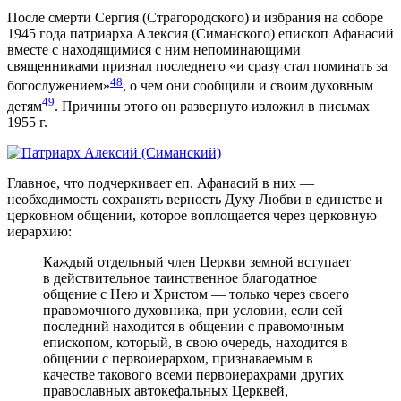
После смерти Сергия (Страгородского) и избрания на соборе
1945 года патриарха Алексия (Симанского) епископ Афанасий
вместе с находящимися с ним непоминающими
священниками признал последнего «и сразу стал поминать за
48
богослужением»
, о чем они сообщили и своим духовным
49
детям
. Причины этого он развернуто изложил в письмах
1955 г.
Главное, что подчеркивает еп. Афанасий в них —
необходимость сохранять верность Духу Любви в единстве и
церковном общении, которое воплощается через церковную
иерархию:
Каждый отдельный член Церкви земной вступает
в действительное таинственное благодатное
общение с Нею и Христом — только через своего
правомочного духовника, при условии, если сей
последний находится в общении с правомочным
епископом, который, в свою очередь, находится в
общении с первоиерархом, признаваемым в
качестве такового всеми первоиерахрами других
православных автокефальных Церквей,