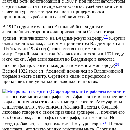
деятельности действовавшей с 1907 г. под председательством
Сергия комиссии по исправлению богослужебных книг, и в
своей литургической деятельности придерживался
принципов, выработанных этой комиссией.
В 1917 году архимандрит Афанасий был «одним из
активнейших сторонников» приглашения Сергия, тогда
27
архиеп. Финляндского, на Владимирскую кафедру
(Сергий
был архиепископом, а затем митрополитом Владимирским и
Шуйским до 1924 года); соответственно, именно
митр. Сергий рукополагал Афанасия в епископы в 1921 году,
и его же еп. Афанасий заменял во Владимире в качестве
28
викария (митр. Сергий находился в Нижнем Новгороде)
.
Весной 1922 года еп. Афанасий находился во Владимирской
тюрьме вместе с митр. Сергием в связи с процессом о
пропавших или укрытых церковных ценностях.
По воспоминаниям биографов, еп. Афанасий и в позднейшие
годы с почтением относился к митр. Сергию: «Мемуаристы
свидетельствуют, что епископ Афанасий всегда с большой
любовью говорил о своем правящем архиерее … почитал его
как богослова, агиографа, гимнографа, и литургиста. Но
29
всегда добавлял, разводя руками: “Но узурпатор”»
. Нельзя
исключать, что такую оценку действиям митр. Сергия на