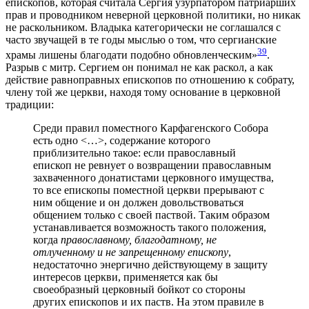
епископов, которая считала Сергия узурпатором патриарших
прав и проводником неверной церковной политики, но никак
не раскольником. Владыка категорически не соглашался с
часто звучащей в те годы мыслью о том, что сергианские
39
храмы лишены благодати подобно обновленческим»
.
Разрыв с митр. Сергием он понимал не как раскол, а как
действие равноправных епископов по отношению к собрату,
члену той же церкви, находя тому основание в церковной
традиции:
Среди правил поместного Карфагенского Собора
есть одно <…>, содержание которого
приблизительно такое: если православный
епископ не ревнует о возвращении православным
захваченного донатистами церковного имущества,
то все епископы поместной церкви прерывают с
ним общение и он должен довольствоваться
общением только с своей паствой. Таким образом
устанавливается возможность такого положения,
когда
православному, благодатному, не
отлученному и не запрещенному епископу
,
недостаточно энергично действующему в защиту
интересов церкви, применяется как бы
своеобразный церковный бойкот со стороны
других епископов и их паств. На этом правиле в