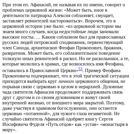
При этом еп. Афанасий, не называя их по имени, говорит о
проблемах церковной жизни: «Может быть, иное в
деятельности патриарха Алексия соблазняет, смущает,
заставляет ревнителей насторожиться». Впрочем, это в
церковной истории уже было: «из церковной истории мы
знаем много случаев, когда недостойные люди занимали
высокие посты. … Каким соблазном был для православных
русских людей петровский сподвижник, первенствующий
член Синода, архиепископ Феофан Прокопович, бражник,
развратник. Может быть, его соблазнительное поведение
толкнуло иных ревнителей в раскол. Но не раскольники, а те,
которые молились в храмах, где возносилось имя Феофана,
53
оставались в Православной Церкви»
. Пример Феофана
Прокоповича подчеркивает, что в этой трагической ситуации
приходится выбирать круг
личного
церковного общения, не
порывая связи с церковью в целом и иерархией. Духовные
чада святителя Афанасия продолжают поддерживать связь
друг с другом и со своим духовником и живут своей
внутренней жизнью, от внешнего мира закрытой. Поэтому,
даже участвуя в храмовом богослужении, они остаются
церковью «потаенной», для чужого глаза незаметной. Не
случайно святитель Афанасий одобряет книгу Сергея
Иосифовича Фуделя «Путь отцов» как «устав» «монастыря в
миру».