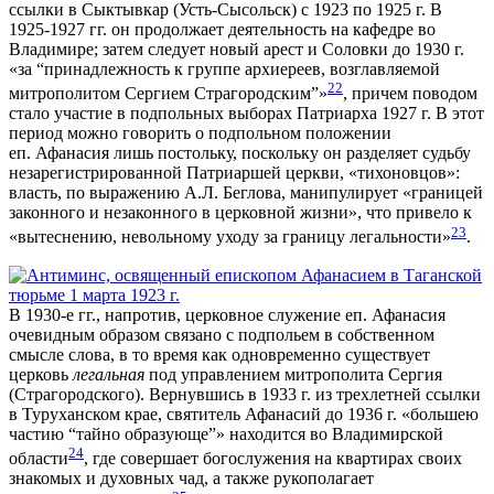
ссылки в Сыктывкар (Усть-Сысольск) с 1923 по 1925 г. В
1925-1927 гг. он продолжает деятельность на кафедре во
Владимире; затем следует новый арест и Соловки до 1930 г.
«за “принадлежность к группе архиереев, возглавляемой
22
митрополитом Сергием Страгородским”»
, причем поводом
стало участие в подпольных выборах Патриарха 1927 г. В этот
период можно говорить о подпольном положении
еп. Афанасия лишь постольку, поскольку он разделяет судьбу
незарегистрированной Патриаршей церкви, «тихоновцов»:
власть, по выражению А.Л. Беглова, манипулирует «границей
законного и незаконного в церковной жизни», что привело к
23
«вытеснению, невольному уходу за границу легальности»
.
В 1930-е гг., напротив, церковное служение еп. Афанасия
очевидным образом связано с подпольем в собственном
смысле слова, в то время как одновременно существует
церковь
легальная
под управлением митрополита Сергия
(Страгородского). Вернувшись в 1933 г. из трехлетней ссылки
в Туруханском крае, святитель Афанасий до 1936 г. «большею
частию “тайно образующе”» находится во Владимирской
24
области
, где совершает богослужения на квартирах своих
знакомых и духовных чад, а также рукополагает