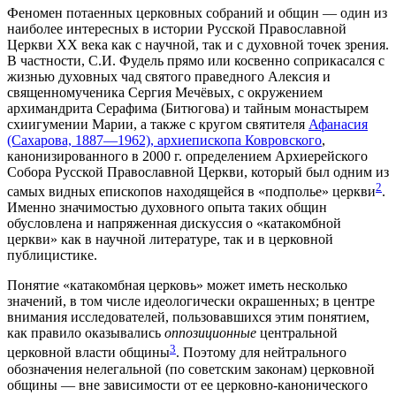
Феномен потаенных церковных собраний и общин — один из
наиболее интересных в истории Русской Православной
Церкви ХХ века как с научной, так и с духовной точек зрения.
В частности, С.И. Фудель прямо или косвенно соприкасался с
жизнью духовных чад святого праведного Алексия и
священномученика Сергия Мечёвых, с окружением
архимандрита Серафима (Битюгова) и тайным монастырем
схиигумении Марии, а также с кругом святителя
Афанасия
(Сахарова, 1887—1962), архиепископа Ковровского
,
канонизированного в 2000 г. определением Архиерейского
Собора Русской Православной Церкви, который был одним из
2
самых видных епископов находящейся в «подполье» церкви
.
Именно значимостью духовного опыта таких общин
обусловлена и напряженная дискуссия о «катакомбной
церкви» как в научной литературе, так и в церковной
публицистике.
Понятие «катакомбная церковь» может иметь несколько
значений, в том числе идеологически окрашенных; в центре
внимания исследователей, пользовавшихся этим понятием,
как правило оказывались
оппозиционные
центральной
3
церковной власти общины
. Поэтому для нейтрального
обозначения нелегальной (по советским законам) церковной
общины — вне зависимости от ее церковно-канонического