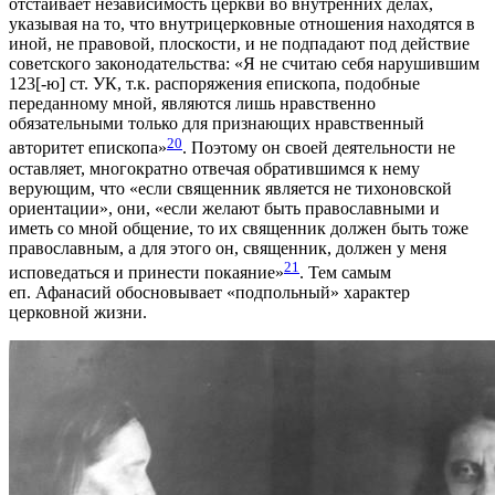
отстаивает независимость церкви во внутренних делах,
указывая на то, что внутрицерковные отношения находятся в
иной, не правовой, плоскости, и не подпадают под действие
советского законодательства: «Я не считаю себя нарушившим
123[-ю] ст. УК, т.к. распоряжения епископа, подобные
переданному мной, являются лишь нравственно
обязательными только для признающих нравственный
20
авторитет епископа»
. Поэтому он своей деятельности не
оставляет, многократно отвечая обратившимся к нему
верующим, что «если священник является не тихоновской
ориентации», они, «если желают быть православными и
иметь со мной общение, то их священник должен быть тоже
православным, а для этого он, священник, должен у меня
21
исповедаться и принести покаяние»
. Тем самым
еп. Афанасий обосновывает «подпольный» характер
церковной жизни.