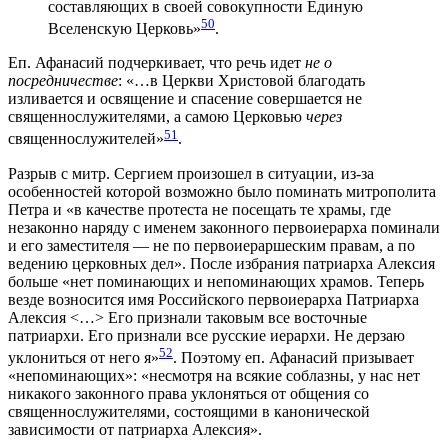
составляющих в своей совокупности Единую
50
Вселенскую Церковь»
.
Еп. Афанасий подчеркивает, что речь идет
не о
посредничестве
: «…в Церкви Христовой благодать
изливается и освящение и спасение совершается не
священнослужителями, а самою Церковью
через
51
священнослужителей»
.
Разрыв с митр. Сергием произошел в ситуации, из-за
особенностей которой возможно было поминать митрополита
Петра и «в качестве протеста не посещать те храмы, где
незаконно наряду с именем законного первоиерарха поминали
и его заместителя — не по первоиераршеским правам, а по
ведению церковных дел». После избрания патриарха Алексия
больше «нет поминающих и непоминающих храмов. Теперь
везде возносится имя Российского первоиерарха Патриарха
Алексия <…> Его признали таковым все восточные
патриархи. Его признали все русские иерархи. Не дерзаю
52
уклониться от него я»
. Поэтому еп. Афанасий призывает
«непоминающих»: «несмотря на всякие соблазны, у нас нет
никакого законного права уклоняться от общения со
священнослужителями, состоящими в канонической
зависимости от патриарха Алексия».