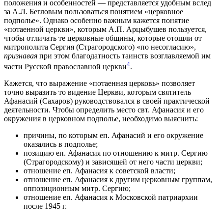
положения и особенностей — представляется удобным вслед
за А.Л. Бегловым пользоваться понятием «церковное
подполье». Однако особенно важным кажется понятие
«потаенной церкви», которым А.П. Арцыбушев пользуется,
чтобы отличать те церковные общины, которые отошли от
митрополита Сергия (Страгородского) «по несогласию»,
признавая
при этом благодатность таинств возглавляемой им
4
части Русской православной церкви
.
Кажется, что выражение «потаенная церковь» позволяет
точно выразить то видение Церкви, которым святитель
Афанасий (Сахаров) руководствовался в своей практической
деятельности. Чтобы определить место свт. Афанасия и его
окружения в церковном подполье, необходимо выяснить:
причины, по которым еп. Афанасий и его окружение
оказались в подполье;
позицию еп. Афанасия по отношению к митр. Сергию
(Страгородскому) и зависящей от него части церкви;
отношение еп. Афанасия к советской власти;
отношение еп. Афанасия к другим церковным группам,
оппозиционным митр. Сергию;
отношение еп. Афанасия к Московской патриархии
после 1945 г.