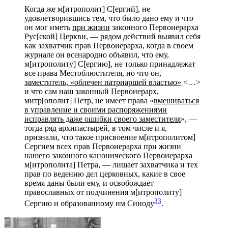
Когда же м[итрополит] С[ергий], не
удовлетворившись тем, что было дано ему и что
он мог иметь
при жизни
законного Первоиерарха
Рус[ской] Церкви, — рядом действий выявил себя
как захватчик прав Первоиерарха, когда в своем
журнале он всенародно объявил, что ему,
м[итрополиту] С[ергию], не только принадлежат
все права Местоблюстителя, но что он,
заместитель, «облечен патриаршей властью»
<…>
и что сам наш законный Первоиерарх,
митр[ополит] Петр, не имеет права «
вмешиваться
в управление и своими распоряжениями
исправлять даже ошибки своего заместителя
», —
тогда ряд архипастырей, в том числе и я,
признали, что такое присвоение м[итрополитом]
Сергием всех прав Первоиерарха при жизни
нашего законного канонического Первоиерарха
м[итрополита] Петра, — лишает захватчика и тех
прав по ведению дел церковных, какие в свое
время даны были ему, и освобождает
православных от подчинения м[итрополиту]
33
Сергию и образованному им Синоду
.