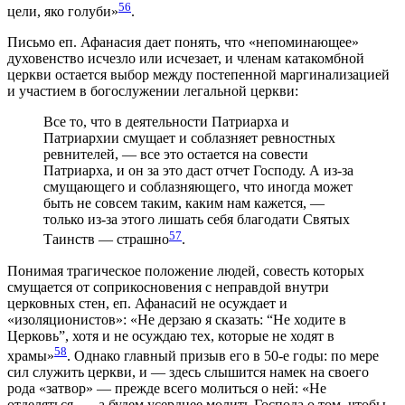
56
цели, яко голуби»
.
Письмо еп. Афанасия дает понять, что «непоминающее»
духовенство исчезло или исчезает, и членам катакомбной
церкви остается выбор между постепенной маргинализацией
и участием в богослужении легальной церкви:
Все то, что в деятельности Патриарха и
Патриархии смущает и соблазняет ревностных
ревнителей, — все это остается на совести
Патриарха, и он за это даст отчет Господу. А из-за
смущающего и соблазняющего, что иногда может
быть не совсем таким, каким нам кажется, —
только из-за этого лишать себя благодати Святых
57
Таинств — страшно
.
Понимая трагическое положение людей, совесть которых
смущается от соприкосновения с неправдой внутри
церковных стен, еп. Афанасий не осуждает и
«изоляционистов»: «Не дерзаю я сказать: “Не ходите в
Церковь”, хотя и не осуждаю тех, которые не ходят в
58
храмы»
. Однако главный призыв его в 50-е годы: по мере
сил служить церкви, и — здесь слышится намек на своего
рода «затвор» — прежде всего молиться о ней: «Не
отделяться, — а будем усерднее молить Господа о том, чтобы