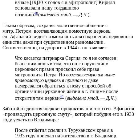
начале [19]30-х годов я и м[итрополит] Кирилл
основывали нашу тогдашнюю
40
позицию
(
выделено мной. — Д.Ч.
).
Таким образом, сохраняя молитвенное общение с
митр. Петром, возглавляющим поместную церковь,
еп. Афанасий видит возможность для сохранения церковного
единства даже при существенном разномыслии.
Соответственно, на допросе в 1944 г. он заявляет:
Что касается патриарха Сергия, то я не согласен
был с ним лишь в том, что он с нарушением
церковных правил присвоил себе права
митрополита Петра. Но
возглавляемую им ныне
православную церковь я признаю
и даже
намеревался обратиться к нему с просьбой об
организации церковной жизни в г. Ишиме после
41
открытия там церкви
(
выделено мной. — Д.Ч.
).
Заботой о единстве церкви продиктован и отказ еп. Афанасия
«производить церковную смуту», который побудил его в 1933
году уехать из Владимира:
После отбытия ссылки в Туруханском крае я в
1933 году приехал на жительство в г. Владимир.