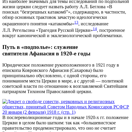
Из наиболее значимых для темы исследований по подпольной
жизни церкви следует назвать работу А.Л. Беглова «В
поисках “безгрешных катакомб”», содержащую, в частности,
обзор основных трактовок зачастую идеологически
13
окрашенного понятия «катакомбы»
, исследование
14
Л.Л. Регельсона «Трагедия Русской Церкви»
, построенное
вокруг канонической и экклезиологической проблематики.
Путь в «подполье»: служение
святителя Афанасия в 1920-е годы
Юридическое положение рукоположенного в 1921 году в
епископа Ковровского Афанасия (Сахарова) было
принципиально обусловлено, с одной стороны, его
пониманием места Церкви в мире, а с другой — политикой
советской власти по отношению к возглавляемой Святейшим
патриархом Тихоном Православной церкви.
В послереволюционные годы и в начале 1920-х гг. положение
Церкви в целом было шатким: так как «большевистское
правительство продемонстрировало, что оно не считает