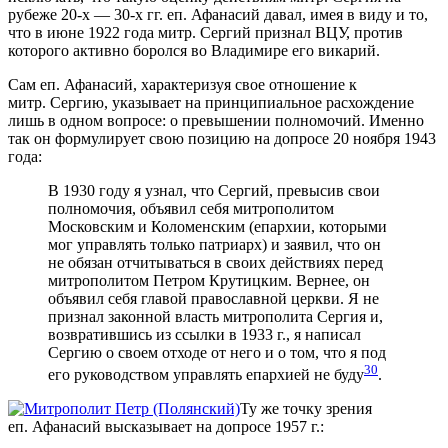
рубеже 20-х — 30-х гг. еп. Афанасий давал, имея в виду и то,
что в июне 1922 года митр. Сергий признал ВЦУ, против
которого активно боролся во Владимире его викарий.
Сам еп. Афанасий, характеризуя свое отношение к
митр. Сергию, указывает на принципиальное расхождение
лишь в одном вопросе: о превышении полномочий. Именно
так он формулирует свою позицию на допросе 20 ноября 1943
года:
В 1930 году я узнал, что Сергий, превысив свои
полномочия, объявил себя митрополитом
Московским и Коломенским (епархии, которыми
мог управлять только патриарх) и заявил, что он
не обязан отчитываться в своих действиях перед
митрополитом Петром Крутицким. Вернее, он
объявил себя главой православной церкви. Я не
признал законной власть митрополита Сергия и,
возвратившись из ссылки в 1933 г., я написал
Сергию о своем отходе от него и о том, что я под
30
его руководством управлять епархией не буду
.
Ту же точку зрения
еп. Афанасий высказывает на допросе 1957 г.: