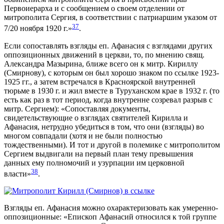
Первоиерарха и с сообщением о своем отделении от
митрополита Сергия, в соответствии с патриаршим указом от
37
7/20 ноября 1920 г.»
.
Если сопоставлять взгляды еп. Афанасия с взглядами других
оппозиционных движений в церкви, то, по мнению свящ.
Александра Мазырина, ближе всего он к митр. Кириллу
(Смирнову), с которым он был хорошо знаком по ссылке 1923-
1925 гг., а затем встречался в Красноярской внутренней
тюрьме в 1930 г. и жил вместе в Туруханском крае в 1932 г. (то
есть как раз в тот период, когда внутренне созревал разрыв с
митр. Сергием): «Сопоставляя документы,
свидетельствующие о взглядах святителей Кирилла и
Афанасия, нетрудно убедиться в том, что они (взгляды) во
многом совпадали (хотя и не были полностью
тождественными). И тот и другой в полемике с митрополитом
Сергием выдвигали на первый план тему превышения
данных ему полномочий и узурпации им церковной
38
власти»
.
Взгляды еп. Афанасия можно охарактеризовать как умеренно-
оппозиционные: «Епископ Афанасий относился к той группе