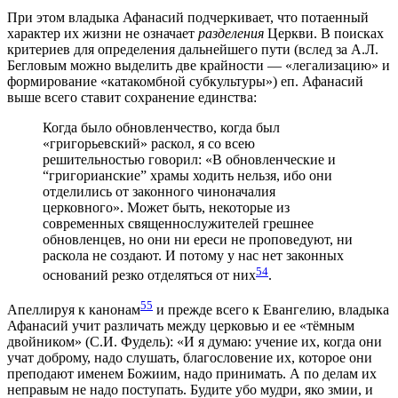
При этом владыка Афанасий подчеркивает, что потаенный
характер их жизни не означает
разделения
Церкви. В поисках
критериев для определения дальнейшего пути (вслед за А.Л.
Бегловым можно выделить две крайности — «легализацию» и
формирование «катакомбной субкультуры») еп. Афанасий
выше всего ставит сохранение единства:
Когда было обновленчество, когда был
«григорьевский» раскол, я со всею
решительностью говорил: «В обновленческие и
“григорианские” храмы ходить нельзя, ибо они
отделились от законного чиноначалия
церковного». Может быть, некоторые из
современных священнослужителей грешнее
обновленцев, но они ни ереси не проповедуют, ни
раскола не создают. И потому у нас нет законных
54
оснований резко отделяться от них
.
55
Апеллируя к канонам
и прежде всего к Евангелию, владыка
Афанасий учит различать между церковью и ее «тёмным
двойником» (С.И. Фудель): «И я думаю: учение их, когда они
учат доброму, надо слушать, благословение их, которое они
преподают именем Божиим, надо принимать. А по делам их
неправым не надо поступать. Будите убо мудри, яко змии, и