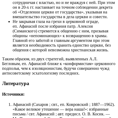
сотрудничая с властью, но и не враждуя с ней. При этом
он в 20-х гг. настаивает на точном соблюдении декрета
об «Отделении церкви от государства», указывая на
вмешательство государства в дела церкви и совести.
Не закрывая глаза на грехи в церковной ограде,
еп. Афанасий после избрания патр. Алексия
(Симанского) стремится к общению с ним, призывая
общины «непоминающих» к возвращению в храмы.
Главной его заботой и главным аргументом при этом
является необходимость хранить единство церкви, без
общения с которой невозможна христианская жизнь.
Таким образом, из двух стратегий, выявленных А.Л.
Бегловым, еп. Афанасий ближе к «конформистам» церковного
подполья, чем к изоляционистам, будучи совершенно чужд
антисоветскому эсхатологизму последних.
Литература
Источники:
Афанасий (Сахаров ; свт., еп. Ковровский ; 1887—1962).
«Какое великое утешение — вера наша!»: избранные
письма / свт. Афанасий ; авт. предисл. О. В. Косик. —