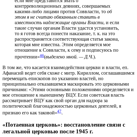
если мне представится знать о
контрреволюционных деяниях, совершаемых
какими-либо лицами против Соввласти, то
об
этом я не считаю обязанным ставить в
известность надлежащие органы Власти
, и если
такие случаи органам Власти удастся установить,
то я готов всегда понести наказание, т. к. на это
распространяется соответствующая статья закона,
которая мне известна. Этим определяется мое
отношение к Соввласти, к сему и подписуюсь по
46
прочтении»
(
выделено мной. — Д.Ч.
).
В том же, что касается взаимодействия церкви и власти, еп.
Афанасий ведет себя схоже с митр. Кириллом, соглашавшимся
перемещать епископов по указанию властей, но
принципиально отказавшемся маскировать это церковными
причинами: «Этими основными положениями определяется и
мое отношение к нынешнему ВЦУ. Если советская власть
рассматривает ВЦУ как свой орган для надзора за
политической благонадежностью церковных деятелей, я
47
признаю его как таковой»
.
«Потаенная церковь»: восстановление связи с
легальной церковью после 1945 г.