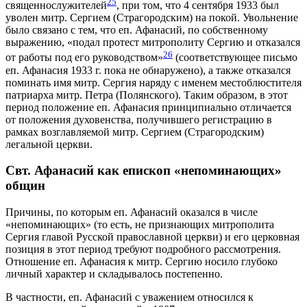
25
священнослужителей
, при том, что 4 сентября 1933 был
уволен митр. Сергием (Страгородским) на покой. Увольнение
было связано с тем, что еп. Афанасий, по собственному
выражению, «подал протест митрополиту Сергию и отказался
26
от работы под его руководством»
(соответствующее письмо
еп. Афанасия 1933 г. пока не обнаружено), а также отказался
поминать имя митр. Сергия наряду с именем местоблюстителя
патриарха митр. Петра (Полянского). Таким образом, в этот
период положение еп. Афанасия принципиально отличается
от положения духовенства, получившего регистрацию в
рамках возглавляемой митр. Сергием (Страгородским)
легальной церкви.
Свт. Афанасий как епископ «непоминающих»
общин
Причины, по которым еп. Афанасий оказался в числе
«непоминающих» (то есть, не признающих митрополита
Сергия главой Русской православной церкви) и его церковная
позиция в этот период требуют подробного рассмотрения.
Отношение еп. Афанасия к митр. Сергию носило глубоко
личный характер и складывалось постепенно.
В частности, еп. Афанасий с уважением относился к