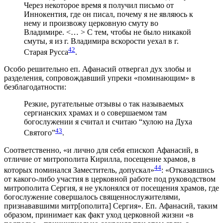
Через некоторое время я получил письмо от
Иннокентия, где он писал, почему я не являюсь к
нему и произвожу церковную смуту во
Владимире. <… > С тем, чтобы не было никакой
смуты, я из г. Владимира вскорости уехал в г.
42
Старая Русса
.
Особо решительно еп. Афанасий отвергал дух злобы и
разделения, сопровождавший упреки «поминающим» в
безблагодатности:
Резкие, ругательные отзывы о так называемых
сергианских храмах и о совершаемом там
богослужении я считал и считаю “хулою на Духа
43
Святого”
.
Соответственно, «и лично для себя епископ Афанасий, в
отличие от митрополита Кирилла, посещение храмов, в
44
которых поминался Заместитель, допускал»
: «Отказавшись
от какого-либо участия в церковной работе под руководством
митрополита Сергия, я не уклонялся от посещения храмов, где
богослужение совершалось священнослужителями,
признававшими митр[ополита] Сергия». Еп. Афанасий, таким
образом, принимает как факт уход церковной жизни «в