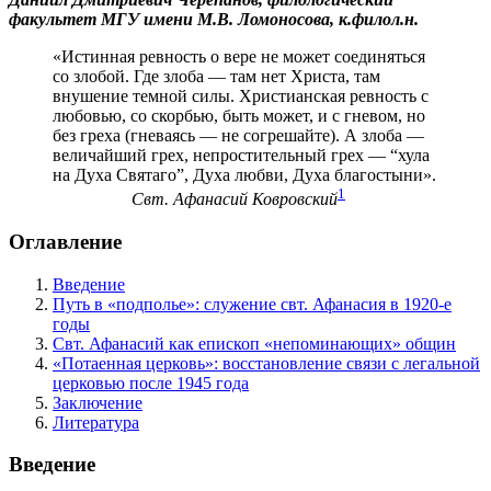
факультет МГУ имени М.В. Ломоносова, к.филол.н.
«Истинная ревность о вере не может соединяться
со злобой. Где злоба — там нет Христа, там
внушение темной силы. Христианская ревность с
любовью, со скорбью, быть может, и с гневом, но
без греха (гневаясь — не согрешайте). А злоба —
величайший грех, непростительный грех — “хула
на Духа Святаго”, Духа любви, Духа благостыни».
1
Свт. Афанасий Ковровский
Оглавление
Введение
Путь в «подполье»: служение свт. Афанасия в 1920-е
годы
Свт. Афанасий как епископ «непоминающих» общин
«Потаенная церковь»: восстановление связи с легальной
церковью после 1945 года
Заключение
Литература
Введение