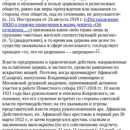
сборов и обложений в пользу церковных и религиозных
обществ, равно как меры принуждения или наказания со
стороны этих обществ, над их сочленами, не допускаются»
(п. 11). Инструкция от 24 августа 1918 г. (
«Постановление
НКЮ о порядке проведения в жизнь декрета «Об
отделении…»
) признавала какие-либо права лишь за
группами «местных жителей соответствующей религии»
(п. 5) (двадцатками), в то время как церковь
как целое
по
существу оказывалась в сфере нелегального: господствует
17
принцип «то, что не разрешено — запрещено»
.
Власти предприняли и практические действия, направленные
на ослабление церкви, в частности, провели кампанию по
вскрытию мощей. Поэтому, когда архимандрит Афанасий
(Сахаров), выпускник Владимирской семинарии и
Московской духовной академии, принимавший активное
участие в работе Поместного собора 1917-1918 гг. 10 июля
1921 года был рукоположен в епископа Ковровского, он
понимал, что его служение встретит со стороны советской
власти противодействие; на это указывали и угрозы
представителей власти перед рукоположением арх. Афанасия.
Действительно, еп. Афанасий был арестован в первый раз 30
марта 1922 г., и затем подвергался арестам, ссылкам и
заключению многократно (по его собственному подсчету,
всего провел в заключении 21 год, 11 месяцев и 12 дней, «в