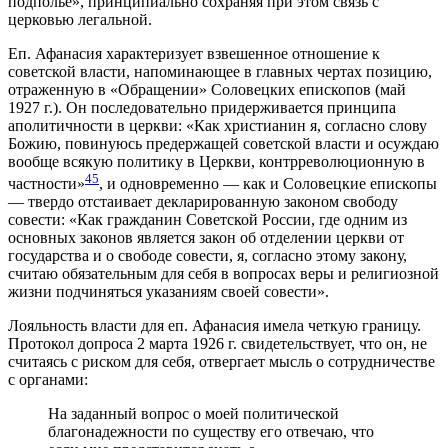
подполье», принципиально сохраняя при этом связь с
церковью легальной.
Еп. Афанасия характеризует взвешенное отношение к
советской власти, напоминающее в главных чертах позицию,
отраженную в «Обращении» Соловецких епископов (май
1927 г.). Он последовательно придерживается принципа
аполитичности в церкви: «Как христианин я, согласно слову
Божию, повинуюсь предержащей советской власти и осуждаю
вообще всякую политику в Церкви, контрреволюционную в
45
частности»
, и одновременно — как и Соловецкие епископы
— твердо отстаивает декларированную законом свободу
совести: «Как гражданин Советской России, где одним из
основных законов является закон об отделении церкви от
государства и о свободе совести, я, согласно этому закону,
считаю обязательным для себя в вопросах веры и религиозной
жизни подчиняться указаниям своей совести».
Лояльность власти для еп. Афанасия имела четкую границу.
Протокол допроса 2 марта 1926 г. свидетельствует, что он, не
считаясь с риском для себя, отвергает мысль о сотрудничестве
с органами:
На заданный вопрос о моей политической
благонадежности по существу его отвечаю, что