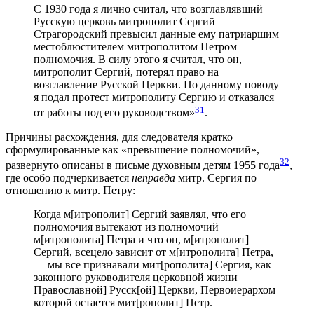
С 1930 года я лично считал, что возглавлявший
Русскую церковь митрополит Сергий
Страгородский превысил данные ему патриаршим
местоблюстителем митрополитом Петром
полномочия. В силу этого я считал, что он,
митрополит Сергий, потерял право на
возглавление Русской Церкви. По данному поводу
я подал протест митрополиту Сергию и отказался
31
от работы под его руководством»
.
Причины расхождения, для следователя кратко
сформулированные как «превышение полномочий»,
32
развернуто описаны в письме духовным детям 1955 года
,
где особо подчеркивается
неправда
митр. Сергия по
отношению к митр. Петру:
Когда м[итрополит] Сергий заявлял, что его
полномочия вытекают из полномочий
м[итрополита] Петра и что он, м[итрополит]
Сергий, всецело зависит от м[итрополита] Петра,
— мы все признавали мит[рополита] Сергия, как
законного руководителя церковной жизни
Православной] Русск[ой] Церкви, Первоиерархом
которой остается мит[рополит] Петр.