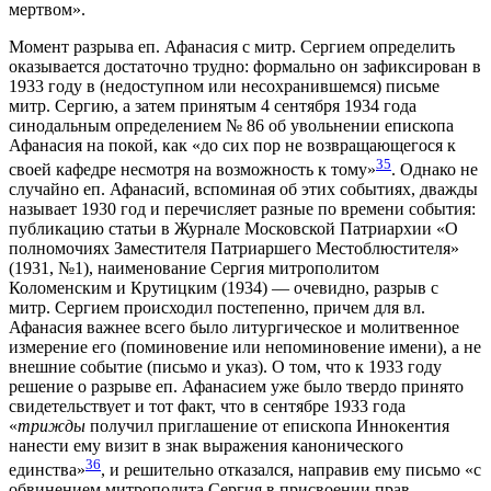
мертвом».
Момент разрыва еп. Афанасия с митр. Сергием определить
оказывается достаточно трудно: формально он зафиксирован в
1933 году в (недоступном или несохранившемся) письме
митр. Сергию, а затем принятым 4 сентября 1934 года
синодальным определением № 86 об увольнении епископа
Афанасия на покой, как «до сих пор не возвращающегося к
35
своей кафедре несмотря на возможность к тому»
. Однако не
случайно еп. Афанасий, вспоминая об этих событиях, дважды
называет 1930 год и перечисляет разные по времени события:
публикацию статьи в Журнале Московской Патриархии «О
полномочиях Заместителя Патриаршего Местоблюстителя»
(1931, №1), наименование Сергия митрополитом
Коломенским и Крутицким (1934) — очевидно, разрыв с
митр. Сергием происходил постепенно, причем для вл.
Афанасия важнее всего было литургическое и молитвенное
измерение его (поминовение или непоминовение имени), а не
внешние событие (письмо и указ). О том, что к 1933 году
решение о разрыве еп. Афанасием уже было твердо принято
свидетельствует и тот факт, что в сентябре 1933 года
«
трижды
получил приглашение от епископа Иннокентия
нанести ему визит в знак выражения канонического
36
единства»
, и решительно отказался, направив ему письмо «с
обвинением митрополита Сергия в присвоении прав