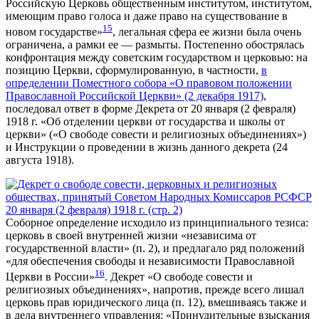
Российскую Церковь общественным институтом, институтом,
имеющим право голоса и даже право на существование в
15
новом государстве»
, легальная сфера ее жизни была очень
ограничена, а рамки ее — размыты. Постепенно обострялась
конфронтация между советским государством и церковью: на
позицию Церкви, сформулированную, в частности,
в
определении Поместного собора «О правовом положении
Православной Российской Церкви» (2 декабря 1917)
,
последовал ответ в форме Декрета от 20 января (2 февраля)
1918 г. «Об отделении церкви от государства и школы от
церкви» («О свободе совести и религиозных объединениях»)
и Инструкции о проведении в жизнь данного декрета (24
августа 1918).
Соборное определение исходило из принципиального тезиса:
церковь в своей внутренней жизни «независима от
государственной власти» (п. 2), и предлагало ряд положений
«для обеспечения свободы и независимости Православной
16
Церкви в России»
. Декрет «О свободе совести и
религиозных объединениях», напротив, прежде всего лишал
церковь прав юридического лица (п. 12), вмешиваясь также и
в дела внутреннего управления: «Принудительные взыскания