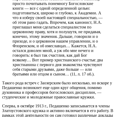
просто почитывать понемногу Богословские
книги — все с одной определенной целью:
подготовиться, широко и глубоко, к Академии. А
что я изберу своей настоящей специальностью, —
об этом рано гадать. Впрочем, как канонист, Н.А.
приглашал меня сделаться специалистом по
церковному праву, хотя и полушутя, не придавая,
конечно, этому значения. Дальше, говорили и о
приходе, и о церковном нашем управлении, и о
Флоренском, и об имеславцах… Кажется, Н.А.
остался доволен мной, а уж обо мне нечего и
говорить: я был так счастлив, как дай Бог
всякому… Вот пример христианского счастья: два
христианина с первого дня знакомства чувствуют
себя старыми друзьями, даже больше — или
братьями или отцом и сыном… (11, л. 17 об.).
Такого рода встреч с Заозерским было несколько, но вскоре у
Педашенко возникнет еще один круг общения, помимо
духовника и профессоров богословских дисциплин, —
студенческие и молодежные православные кружки.
Сперва, в октябре 1913 г., Педашенко записывается в члены
Златоустовского кружка и активно включается в его работу. В
рамках этой деятельности он сам готовил различные доклады