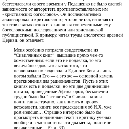
бестселлерами своего времени у Педашенко не было слепой
зависимости от авторитета противопоставляемых им
«христианских богословов». Он последовательно
анализировал и критиковал то, что он читал, начиная от
текстов святых отцов и заканчивая современными ему
богословскими исследованиями или христианской
публицистикой. К примеру, читая труды апологетов древней
Церкви, он отмечает:
Меня особенно потрясли свидетельства из
“Сивиллиных книг”, дышащие прямо чем-то
божественным: если это не подделка, то это
величайшее доказательство того, что
первоначально люди знали Единого Бога и лишь
потом забыли Его — а это же — основной камень
преткновения для рационалистов. Пусть в этих
книгах есть и подделки, но эти две длиннейшие
цитаты, приведенные Афинагором, бесконечно
трудно было бы “вставить” в Сивилл. книги —
почти так же трудно, как вписать в пророч.
ветхозаветн. книги все предсказания об И.Х. уже
post erendum… Страшно интересно было бы
просмотреть подлинный текст и критику ученых
вообще и в частности на эти два места, поистине
великолепные… (9, л. 33).