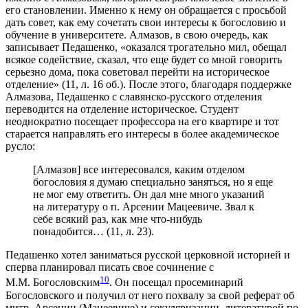
его становлении. Именно к нему он обращается с просьбой
дать совет, как ему сочетать свои интересы к богословию и
обучение в университете. Алмазов, в свою очередь, как
записывает Педашенко, «оказался трогательно мил, обещал
всякое содействие, сказал, что еще будет со мной говорить
серьезно дома, пока советовал перейти на историческое
отделение» (11, л. 16 об.). После этого, благодаря поддержке
Алмазова, Педашенко с славянско-русского отделения
переводится на отделение историческое. Студент
неоднократно посещает профессора на его квартире и тот
старается направлять его интересы в более академическое
русло:
[Алмазов] все интересовался, каким отделом
богословия я думаю специально заняться, но я еще
не мог ему ответить. Он дал мне много указаний
на литературу о п. Арсении Мацеевиче. Звал к
себе всякий раз, как мне что-нибудь
понадобится… (11, л. 23).
Педашенко хотел заниматься русской церковной историей и
сперва планировал писать свое сочинение с
10
М.М. Богословским
. Он посещал просеминарий
Богословского и получил от него похвалу за свой реферат об
митр. Арсении (Мацеевиче) и секуляризации, литературой по