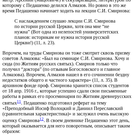
которому с Педашенко делился Алмазов. Но ровно в это же
время Педашенко начинает ходить на лекции С.И. Смирнова:
С наслаждением слушаю лекции С.И. Смирнова
по истории русской Церкви, хотя она мне “не
нужна” (Вот одна из нелепостей университетских
планов: историкам не нужна история русской
Церкви!) (11, л. 23).
Впрочем, на труды Смирнова он тоже смотрит сквозь призму
советов Алмазова: «Был на семинаре С.И. Смирнова. Хочу и
сюда (по Житиям русских святых). Смирнов только что
получил “доктора” (по отзывам Богословского и главное
Алмазова). Впрочем, Алмазов нашел в его сочинении бездну
недостатков общего и частного характера» (11, л. 35). В
архивном фонде проф. Смирнова хранится список студентов
от 18 апр. 1916 г., которые успешно сдали свои письменные
работы в рамках его просеминария по Житиям древнерусских
11
святых
. Педашенко подготовил реферат на тему
«Преподобный Иосиф Волоцкий и Даниил Переславский
(сравнительная характеристика)» и заслужил очень высокую
12
оценку Смирнова
. В своем дневнике Педашенко этот день,
который оказывается для него поворотным, описывает таким
образом: