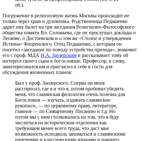
об.).
Погружение в религиозную жизнь Москвы происходит не
только через храм и духовника. Родственница Педашенко
дарит ему билет на три заседания Религиозно-Философского
общества памяти Вл. Соловьева, где он прослушал доклады о
Лескове, о Достоевском и о том же «Столпе и утверждении
Истины» Флоренского. Отец Педашенко, с которым он
посетил «заседание по поводу устройства прихода», знакомит
его с проф. МДА
Н.А. Заозерским
и рассказывает тому об
интересе своего сына к богословию. Профессор, к слову,
заинтересовался им и пригласил к себе в гости для
обсуждения жизненных планов:
Был у проф. Заозерского. Сперва он меня
расспросил, где я и что я, потом пробовал убедить
меня, что славянская филология очень полезна для
Богословия — изучать, издавать славянские
рукописи, — по церковному праву, литературе,
главное — по Священному Писанию и т.д. Но
потом мы с ним столковались на том, что я буду
числиться на историческом отделении как
требующем менее всего труда, что даст мне
возможность исподволь заниматься и славянскими
наречиями и классическими языками и наконец,