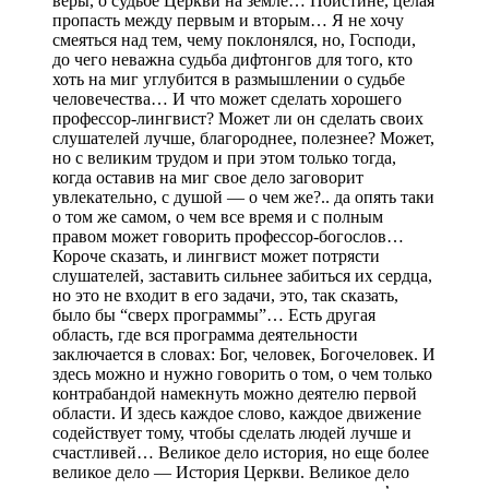
веры, о судьбе Церкви на земле… Поистине, целая
пропасть между первым и вторым… Я не хочу
смеяться над тем, чему поклонялся, но, Господи,
до чего неважна судьба дифтонгов для того, кто
хоть на миг углубится в размышлении о судьбе
человечества… И что может сделать хорошего
профессор-лингвист? Может ли он сделать своих
слушателей лучше, благороднее, полезнее? Может,
но с великим трудом и при этом только тогда,
когда оставив на миг свое дело заговорит
увлекательно, с душой — о чем же?.. да опять таки
о том же самом, о чем все время и с полным
правом может говорить профессор-богослов…
Короче сказать, и лингвист может потрясти
слушателей, заставить сильнее забиться их сердца,
но это не входит в его задачи, это, так сказать,
было бы “сверх программы”… Есть другая
область, где вся программа деятельности
заключается в словах: Бог, человек, Богочеловек. И
здесь можно и нужно говорить о том, о чем только
контрабандой намекнуть можно деятелю первой
области. И здесь каждое слово, каждое движение
содействует тому, чтобы сделать людей лучше и
счастливей… Великое дело история, но еще более
великое дело — История Церкви. Великое дело