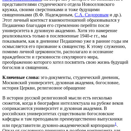
представителями студенческого отдела Новоселовского
кружка, своими сверстниками и тоже будущими
священниками (В.Ф. Надеждиным,
С.А. Сидоровым
и др.).
Этот личный контекст взаимоотношений образовывался у
Педашенко благодаря его стремлению перейти после
университета в духовную академию. Хотя это намерение
реализовалось только в послевоенные 1940-е гг., мы
показываем, как в дневнике Педашенко уже в ранние годы им
осмысляется его призвание к священству. К этому служению,
помимо личной церковности, располагало и осознание
враждебности и греховности секулярного мира,
преображению которого хотел посвятить свою жизнь будущий
богослов и священник.
Ключевые слова:
эго-документы, студенческий дневник,
Московский университет, духовная академия, богословие,
история Церкви, религиозное обращение
В истории русской религиозной мысли есть несколько
сюжетов, когда в биографии интеллектуала на рубеже веков
соприкасаются университет и духовная академия. В
российских университетах существовали богословские
кафедры и там преподавали преимущественно выпускники
1
или представители духовно-академической корпорации
.
Отказ от сословного принципа в подборе контингента для