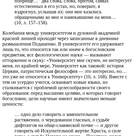
поприще…” два слова, слова, притом, самых
естественных в его устах, но, поверьте, я
вздрогнул, услышав их: они мне казались
обращенными ко мне и намекавшими на меня…
(10, л. 157–158).
Колебания между университетом и духовной академией
красной линией проходят через записанные в дневнике
размышления Педашенко. В университете его удерживает
лишь то, что относится так или иначе к богословским
предметам, все филологические науки — вызывают
отторжение и скуку: «Университет мне скучен, не интересует
меня, по крайней мере, Университет как таковой: история
Церкви, патристическая философия — это интересно, но…
это уже не относится к Университету» (10, л. 168). Вместе с
тем он усердно учится, осваивает новые языки, но
сталкивается с проблемой целесообразности своего
образования: перед высшими целями, о которых говорит
богословие, цели научные имеют значительно меньше
ценности:
… одно дело говорить о заменительном
растяжении, о чередовании гласных, о судьбе
дифтонгов на обще-славянской почве — и другое
говорить об Искупительной жертве Христа, о силе