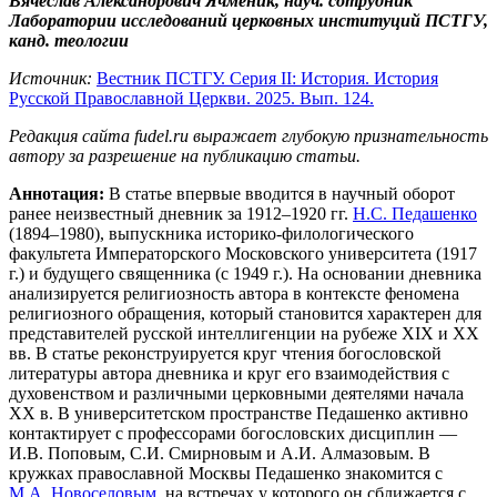
Вячеслав Александрович Ячменик, науч. сотрудник
Лаборатории исследований церковных институций ПСТГУ,
канд. теологии
Источник:
Вестник ПСТГУ. Серия II: История. История
Русской Православной Церкви. 2025. Вып. 124.
Редакция сайта fudel.ru выражает глубокую признательность
автору за разрешение на публикацию статьи.
Аннотация:
В статье впервые вводится в научный оборот
ранее неизвестный дневник за 1912–1920 гг.
Н.С. Педашенко
(1894–1980), выпускника историко-филологического
факультета Императорского Московского университета (1917
г.) и будущего священника (с 1949 г.). На основании дневника
анализируется религиозность автора в контексте феномена
религиозного обращения, который становится характерен для
представителей русской интеллигенции на рубеже XIX и XX
вв. В статье реконструируется круг чтения богословской
литературы автора дневника и круг его взаимодействия с
духовенством и различными церковными деятелями начала
XX в. В университетском пространстве Педашенко активно
контактирует с профессорами богословских дисциплин —
И.В. Поповым, С.И. Смирновым и А.И. Алмазовым. В
кружках православной Москвы Педашенко знакомится с
М.А. Новоселовым
, на встречах у которого он сближается с