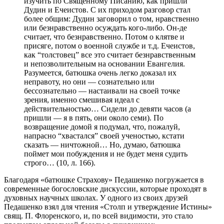
изучить по Священному Писанию, как пришли
Дудин и Ечеистов. С их приходом разговор стал
более общим: Дудин заговорил о том, нравственно
или безнравственно осуждать кого-либо. Он-де
считает, что безнравственно. Потом о клятве и
присяге, потом о военной службе и т.д. Ечеистов,
как “толстовец” все это считает безнравственным
и непозволительным на основании Евангелия.
Разумеется, батюшка очень легко доказал их
неправоту, но они — сознательно или
бессознательно — настаивали на своей точке
зрения, именно смешивая идеал с
действительностью… Сидели до девяти часов (а
пришли — я в пять, они около семи). По
возвращение домой я подумал, что, пожалуй,
напрасно “хвастался” своей ученостью, кстати
сказать — ничтожной… Но, думаю, батюшка
поймет мои побуждения и не будет меня судить
строго… (10, л. 166).
Благодаря «батюшке Страхову» Педашенко погружается в
современные богословские дискуссии, которые проходят в
духовных научных школах. У одного из своих друзей
Педашенко взял для чтения «Столп и утверждение Истины»
свящ. П. Флоренского, и, по всей видимости, это стало