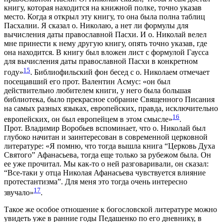
книгу, которая находится на книжной полке, точно указав
место. Когда я открыл эту книгу, то она была полна таблиц
Пасхалии. Я сказал о. Николаю, а нет ли формулы для
вычисления даты православной Пасхи. И о. Николай велел
мне принести к нему другую книгу, опять точно указав, где
она находится. В книгу был вложен лист с формулой Гаусса
для вычисления даты православной Пасхи в конкретном
15
году»
. Библиофильский фон бесед с о. Николаем отмечает
посещавший его прот. Валентин Асмус: «он был
действительно любителем книги, у него была большая
библиотека, было прекрасное собрание Священного Писания
на самых разных языках, европейских, правда, исключительно
16
европейских, он был европейцем в этом смысле»
.
Прот. Владимир Воробьев вспоминает, что о. Николай был
глубоко начитан и заинтересован в современной церковной
литературе: «Я помню, что тогда вышла книга “Церковь Духа
Святого” Афанасьева, тогда еще только за рубежом была. Он
ее уже прочитал. Мы как-то о ней разговаривали, он сказал:
“Все-таки у отца Николая Афанасьева чувствуется влияние
протестантизма”. Для меня это тогда очень интересно
17
звучало»
.
Такое же особое отношение к богословской литературе можно
увидеть уже в ранние годы Педашенко по его дневнику, в