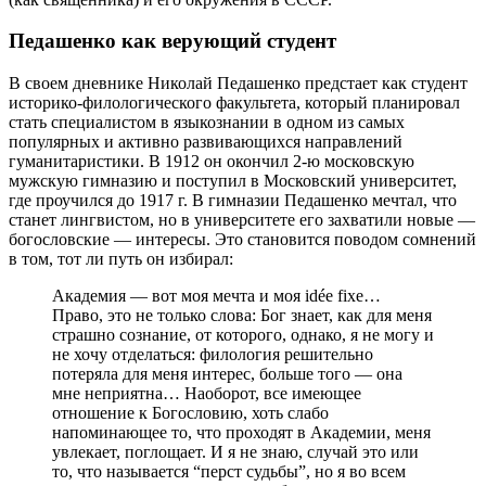
Педашенко как верующий студент
В своем дневнике Николай Педашенко предстает как студент
историко-филологического факультета, который планировал
стать специалистом в языкознании в одном из самых
популярных и активно развивающихся направлений
гуманитаристики. В 1912 он окончил 2-ю московскую
мужскую гимназию и поступил в Московский университет,
где проучился до 1917 г. В гимназии Педашенко мечтал, что
станет лингвистом, но в университете его захватили новые —
богословские — интересы. Это становится поводом сомнений
в том, тот ли путь он избирал:
Академия — вот моя мечта и моя idée fixe…
Право, это не только слова: Бог знает, как для меня
страшно сознание, от которого, однако, я не могу и
не хочу отделаться: филология решительно
потеряла для меня интерес, больше того — она
мне неприятна… Наоборот, все имеющее
отношение к Богословию, хоть слабо
напоминающее то, что проходят в Академии, меня
увлекает, поглощает. И я не знаю, случай это или
то, что называется “перст судьбы”, но я во всем