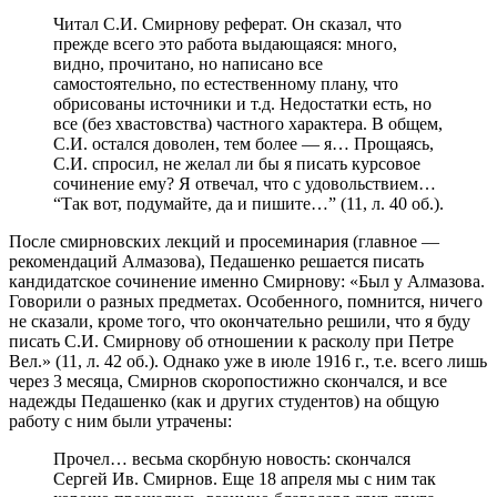
Читал С.И. Смирнову реферат. Он сказал, что
прежде всего это работа выдающаяся: много,
видно, прочитано, но написано все
самостоятельно, по естественному плану, что
обрисованы источники и т.д. Недостатки есть, но
все (без хвастовства) частного характера. В общем,
С.И. остался доволен, тем более — я… Прощаясь,
С.И. спросил, не желал ли бы я писать курсовое
сочинение ему? Я отвечал, что с удовольствием…
“Так вот, подумайте, да и пишите…” (11, л. 40 об.).
После смирновских лекций и просеминария (главное —
рекомендаций Алмазова), Педашенко решается писать
кандидатское сочинение именно Смирнову: «Был у Алмазова.
Говорили о разных предметах. Особенного, помнится, ничего
не сказали, кроме того, что окончательно решили, что я буду
писать С.И. Смирнову об отношении к расколу при Петре
Вел.» (11, л. 42 об.). Однако уже в июле 1916 г., т.е. всего лишь
через 3 месяца, Смирнов скоропостижно скончался, и все
надежды Педашенко (как и других студентов) на общую
работу с ним были утрачены:
Прочел… весьма скорбную новость: скончался
Сергей Ив. Смирнов. Еще 18 апреля мы с ним так