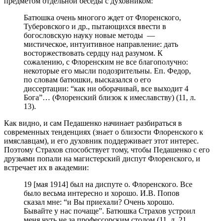
предметом отдельной беседы с духовником:
Батюшка очень многого ждет от Флоренского,
Туберовского и др., пытающихся ввести в
богословскую науку новые методы —
мистическое, интуитивное направление: дать
восторжествовать сердцу над разумом. К
сожалению, с Флоренским не все благополучно:
некоторые его мысли подозрительны. Еп. Федор,
по словам батюшки, высказался о его
диссертации: “как ни оборачивай, все выходит 4
Бога”… (Флоренский близок к имеславству) (11, л.
13).
Как видно, и сам Педашенко начинает разбираться в
современных тенденциях (знает о близости Флоренского к
имяславцам), и его духовник поддерживает этот интерес.
Поэтому Страхов способствует тому, чтобы Педашенко с его
друзьями попали на магистерский диспут Флоренского, и
встречает их в академии:
19 [мая 1914] был на диспуте о. Флоренского. Все
было весьма интересно и хорошо. И.В. Попов
сказал мне: “и Вы приехали? Очень хорошо.
Бывайте у нас почаще”. Батюшка Страхов устроил
меня чуть не за профессорским столом (11, л. 21