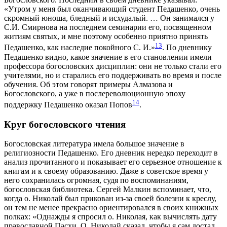
«Утром у меня был оканчивающий студент Педашенко, очень
скромный юноша, бледный и исхудалый. … Он занимался у
С.И. Смирнова на последнем семинарии его, посвященном
житиям святых, и мне поэтому особенно приятно принять
13
Педашенко, как наследие покойного С. И.»
. По дневнику
Педашенко видно, какое значение в его становлении имели
профессора богословских дисциплин: они не только стали его
учителями, но и старались его поддерживать во время и после
обучения. Об этом говорят примеры Алмазова и
Богословского, а уже в послереволюционную эпоху
14
поддержку Педашенко оказал Попов
.
Круг богословского чтения
Богословская литература имела большое значение в
религиозности Педашенко. Его дневник нередко переходит в
анализ прочитанного и показывает его серьезное отношение к
книгам и к своему образованию. Даже в советское время у
него сохранилась огромная, судя по воспоминаниям,
богословская библиотека. Сергей Малкин вспоминает, что,
когда о. Николай был прикован из-за своей болезни к креслу,
он тем не менее прекрасно ориентировался в своих книжных
полках: «Однажды я спросил о. Николая, как вычислять дату
православной Пасхи. О. Николай сказал, чтобы я сам достал