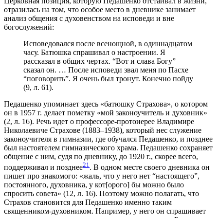
Церковная позиция, которую Педашенко отстаивал в жизни,
отразилась на том, что особое место в дневнике занимает
анализ общения с духовенством на исповеди и вне
богослужений:
Исповедовался после всенощной, в одиннадцатом
часу. Батюшка спрашивал о настроении. Я
рассказал в общих чертах. “Вот и слава Богу”
сказал он. … После исповеди звал меня по Пасхе
“поговорить”. Я очень был тронут. Конечно пойду
(9, л. 61).
Педашенко упоминает здесь «батюшку Страхова», о котором
он в 1957 г. делает пометку «мой законоучитель и духовник»
(2, л. 16). Речь идет о профессоре-протоиерее Владимире
Николаевиче Страхове (1883–1938), который нес служение
законоучителя в гимназии, где обучался Педашенко, и позднее
был настоятелем гимназического храма. Педашенко сохраняет
общение с ним, судя по дневнику, до 1920 г., скорее всего,
21
поддерживал и позднее
. В одном месте своего дневника он
пишет про знакомого: «жаль, что у него нет “настоящего”,
постоянного, духовника, у кот[орого] бы можно было
спросить совета» (12, л. 16). Поэтому можно полагать, что
Страхов становится для Педашенко именно таким
священником-духовником. Например, у него он спрашивает