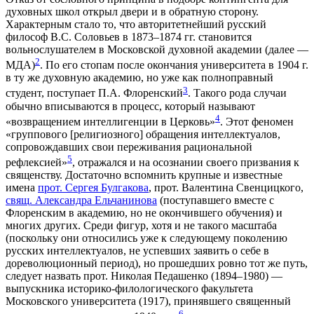
духовных школ открыл двери и в обратную сторону.
Характерным стало то, что авторитетнейший русский
философ В.С. Соловьев в 1873–1874 гг. становится
вольнослушателем в Московской духовной академии (далее —
2
МДА)
. По его стопам после окончания университета в 1904 г.
в ту же духовную академию, но уже как полноправный
3
студент, поступает П.А. Флоренский
. Такого рода случаи
обычно вписываются в процесс, который называют
4
«возвращением интеллигенции в Церковь»
. Этот феномен
«группового [религиозного] обращения интеллектуалов,
сопровождавших свои переживания рациональной
5
рефлексией»
, отражался и на осознании своего призвания к
священству. Достаточно вспомнить крупные и известные
имена
прот. Сергея Булгакова
, прот. Валентина Свенцицкого,
свящ. Александра Ельчанинова
(поступавшего вместе с
Флоренским в академию, но не окончившего обучения) и
многих других. Среди фигур, хотя и не такого масштаба
(поскольку они относились уже к следующему поколению
русских интеллектуалов, не успевших заявить о себе в
дореволюционный период), но прошедших ровно тот же путь,
следует назвать прот. Николая Педашенко (1894–1980) —
выпускника историко-филологического факультета
Московского университета (1917), принявшего священный
6