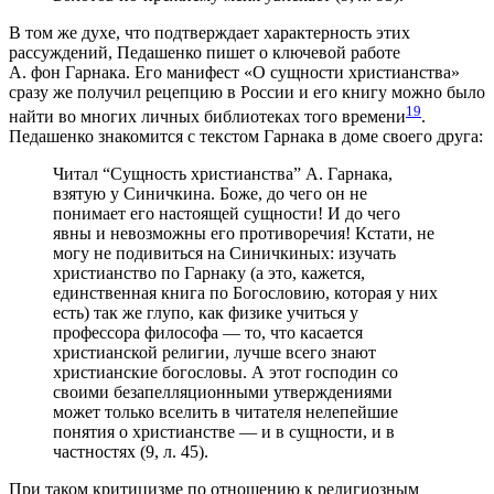
В том же духе, что подтверждает характерность этих
рассуждений, Педашенко пишет о ключевой работе
А. фон Гарнака. Его манифест «О сущности христианства»
сразу же получил рецепцию в России и его книгу можно было
19
найти во многих личных библиотеках того времени
.
Педашенко знакомится с текстом Гарнака в доме своего друга:
Читал “Сущность христианства” А. Гарнака,
взятую у Синичкина. Боже, до чего он не
понимает его настоящей сущности! И до чего
явны и невозможны его противоречия! Кстати, не
могу не подивиться на Синичкиных: изучать
христианство по Гарнаку (а это, кажется,
единственная книга по Богословию, которая у них
есть) так же глупо, как физике учиться у
профессора философа — то, что касается
христианской религии, лучше всего знают
христианские богословы. А этот господин со
своими безапелляционными утверждениями
может только вселить в читателя нелепейшие
понятия о христианстве — и в сущности, и в
частностях (9, л. 45).
При таком критицизме по отношению к религиозным