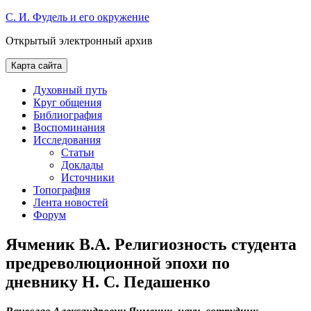
Skip
С. И. Фудель и его окружение
to
Открытый электронный архив
content
Карта сайта
Духовный путь
Круг общения
Библиография
Воспоминания
Исследования
Статьи
Доклады
Источники
Топография
Лента новостей
Форум
Ячменик В.А. Религиозность студента
предреволюционной эпохи по
дневнику Н. С. Педашенко