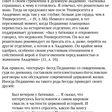
совет о своем стремлении в духовную академию: «Батюшка
спрашивал, к чему я готовлюсь. Я отвечал, что решительно не
знаю. Тогда он предложил мне после Университета в
Академию: ведь там у нас глубже; больше для сердца, чем в
Университете…» (9, л. 66). Немного позднее, в тот
переломный момент, когда Педашенко планировал
перевестись на историческое отделение, его также
поддерживает духовник: «был у батюшки и откровенно
говорил, что недоволен Университетом. Он все же
решительно рекомендует не бросать его, а, разве, перейти на
другое отделение, а потом и в Академию. Он крайне меня
одобрил, особенно своим участливым отношением и
собственной верой и благоговением перед важностью и
значением Академии» (11, л. 16).
Как правило, «интерьер» бесед Педашенко со священником,
судя по дневнику, составляли интеллектуально-богословские
разговоры или обсуждение современной церковной жизни.
Иногда Педашенко на такого рода беседы приводит своих
друзей:
Был вечером у батюшки. … Я сказал, что
интересуюсь Богословием в самом широком
смысле, в частности церковной историей. И
только что хотел спросить, какую бы книгу