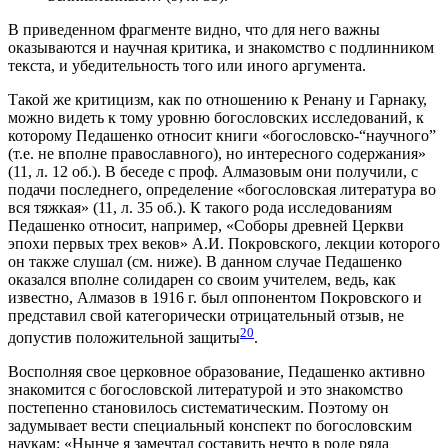
В приведенном фрагменте видно, что для него важны
оказываются и научная критика, и знакомство с подлинником
текста, и убедительность того или иного аргумента.
Такой же критицизм, как по отношению к Ренану и Гарнаку,
можно видеть к тому уровню богословских исследований, к
которому Педашенко относит книги «богословско-“научного”
(т.е. не вполне православного), но интересного содержания»
(11, л. 12 об.). В беседе с проф. Алмазовым они получили, с
подачи последнего, определение «богословская литература во
вся тяжкая» (11, л. 35 об.). К такого рода исследованиям
Педашенко относит, например, «Соборы древней Церкви
эпохи первых трех веков» А.И. Покровского, лекции которого
он также слушал (см. ниже). В данном случае Педашенко
оказался вполне солидарен со своим учителем, ведь, как
известно, Алмазов в 1916 г. был оппонентом Покровского и
представил свой категорически отрицательный отзыв, не
20
допустив положительной защиты
.
Восполняя свое церковное образование, Педашенко активно
знакомится с богословской литературой и это знакомство
постепенно становилось систематическим. Поэтому он
задумывает вести специальный конспект по богословским
наукам: «Нынче я замечтал составить нечто в роде ряда