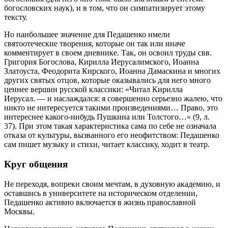
богословских наук), и в том, что он симпатизирует этому
тексту.
Но наибольшее значение для Педашенко имели
святоотеческие творения, которые он так или иначе
комментирует в своем дневнике. Так, он освоил труды свв.
Григория Богослова, Кирилла Иерусалимского, Иоанна
Златоуста, Феодорита Кирского, Иоанна Дамаскина и многих
других святых отцов, которые оказывались для него много
ценнее вершин русской классики: «Читал Кирилла
Иерусал. — и наслаждался: я совершенно серьезно жалею, что
никто не интересуется такими произведениями… Право, это
интереснее какого-нибудь Пушкина или Толстого…» (9, л.
37). При этом такая характеристика сама по себе не означала
отказа от культуры, вызванного его неофитством: Педашенко
сам пишет музыку и стихи, читает классику, ходит в театр.
Круг общения
Не переходя, вопреки своим мечтам, в духовную академию, и
оставшись в университете на историческом отделении,
Педашенко активно включается в жизнь православной
Москвы.