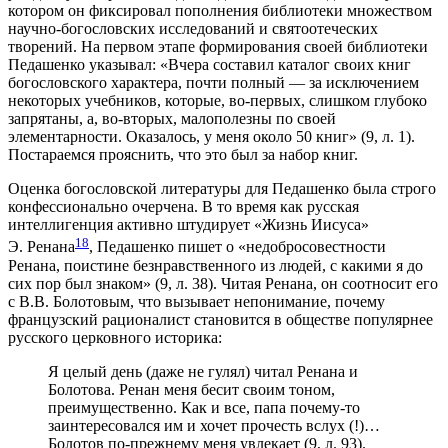
котором он фиксировал пополнения библиотеки множеством
научно-богословских исследований и святоотеческих
творений. На первом этапе формирования своей библиотеки
Педашенко указывал: «Вчера составил каталог своих книг
богословского характера, почти полный — за исключением
некоторых учебников, которые, во-первых, слишком глубоко
запрятаны, а, во-вторых, малополезны по своей
элементарности. Оказалось, у меня около 50 книг» (9, л. 1).
Постараемся прояснить, что это был за набор книг.
Оценка богословской литературы для Педашенко была строго
конфессионально очерчена. В то время как русская
интеллигенция активно штудирует «Жизнь Иисуса»
18
Э. Ренана
, Педашенко пишет о «недобросовестности
Ренана, поистине безнравственного из людей, с какими я до
сих пор был знаком» (9, л. 38). Читая Ренана, он соотносит его
с В.В. Болотовым, что вызывает непонимание, почему
французский рационалист становится в обществе популярнее
русского церковного историка:
Я целый день (даже не гулял) читал Ренана и
Болотова. Ренан меня бесит своим тоном,
преимущественно. Как и все, папа почему-то
заинтересовался им и хочет прочесть вслух (!)…
Болотов по-прежнему меня увлекает (9, л. 93).