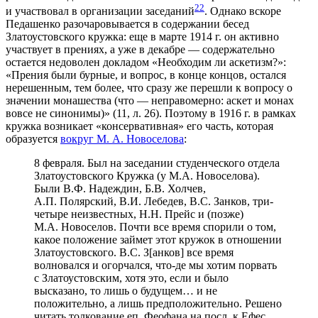
22
и участвовал в организации заседаний
. Однако вскоре
Педашенко разочаровывается в содержании бесед
Златоустовского кружка: еще в марте 1914 г. он активно
участвует в прениях, а уже в декабре — содержательно
остается недоволен докладом «Необходим ли аскетизм?»:
«Прения были бурные, и вопрос, в конце концов, остался
нерешенным, тем более, что сразу же перешли к вопросу о
значении монашества (что — неправомерно: аскет и монах
вовсе не синонимы)» (11, л. 26). Поэтому в 1916 г. в рамках
кружка возникает «консервативная» его часть, которая
образуется
вокруг М. А. Новоселова
:
8 февраля. Был на заседании студенческого отдела
Златоустовского Кружка (у М.А. Новоселова).
Были В.Ф. Надеждин, Б.В. Холчев,
А.П. Полярский, В.И. Лебедев, В.С. Занков, три-
четыре неизвестных, Н.Н. Прейс и (позже)
М.А. Новоселов. Почти все время спорили о том,
какое положение займет этот кружок в отношении
Златоустовского. В.С. З[анков] все время
волновался и огорчался, что-де мы хотим порвать
с Златоустовским, хотя это, если и было
высказано, то лишь о будущем… и не
положительно, а лишь предположительно. Решено
читать толкование еп. Феофана на посл. к Ефес.,