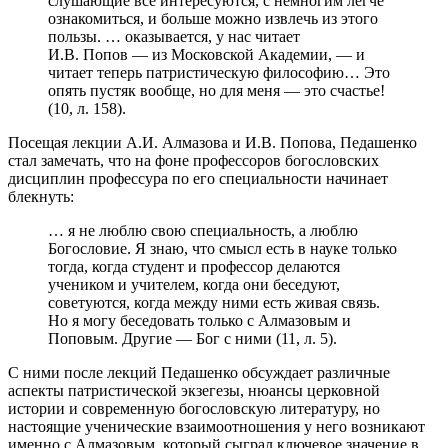
слушающие все интересуются, с немногим легче
ознакомиться, и больше можно извлечь из этого
пользы. … оказывается, у нас читает
И.В. Попов — из Московской Академии, — и
читает теперь патристическую философию… Это
опять пустяк вообще, но для меня — это счастье!
(10, л. 158).
Посещая лекции А.И. Алмазова и И.В. Попова, Педашенко
стал замечать, что на фоне профессоров богословских
дисциплин профессура по его специальности начинает
блекнуть:
… я не люблю свою специальность, а люблю
Богословие. Я знаю, что смысл есть в науке только
тогда, когда студент и профессор делаются
учеником и учителем, когда они беседуют,
советуются, когда между ними есть живая связь.
Но я могу беседовать только с Алмазовым и
Поповым. Другие — Бог с ними (11, л. 5).
С ними после лекций Педашенко обсуждает различные
аспекты патристической экзегезы, нюансы церковной
истории и современную богословскую литературу, но
настоящие ученические взаимоотношения у него возникают
именно с Алмазовым, который сыграл ключевое значение в