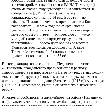
хорошо прощались, взаимно благодаря друг друга
за семинарий; мы (особенно я и [М.Н.] Тихомиров)
очень мечтали в будущем году с ним заниматься. Я
собирался (и [Д.В.] Ушаков) писать ему
кандидатское сочинение. И все. Все это — не
сбылось. Подлинно, человек предполагает, а Бог
располагает… Через 4 года по смерти своего
учителя — Голубинского; через 5 — после смерти
другого своего учителя — Ключевского — умер
молодой (конечно, для профессора-ученого)
талантливый… Кого-то даст Бог на его место в
Университете? Когда бы хорошего!… А раба
Твоего Сергия упокой, Господи, в селениях
праведных во веки… (11, л. 55 об.).
В итоге, кандидатское сочинение Педашенко по теме
«Отношение гражданского правительства к расколу
старообрядчества в царствовании Петра I» (текст в настоящий
момент не обнаружен) было, как лаконично указывается в
дневнике, «написано и подано (2-го февр. [1917 г.]) Алмазову»
(11, л. 62). Скорее всего, именно он читал его выпускную
работу.
Алмазов способствовал в дальнейшем устройству Педашенко
на факультете, что стало возможным благодаря протекции
Богословского. Последний в своем дневнике указывал: