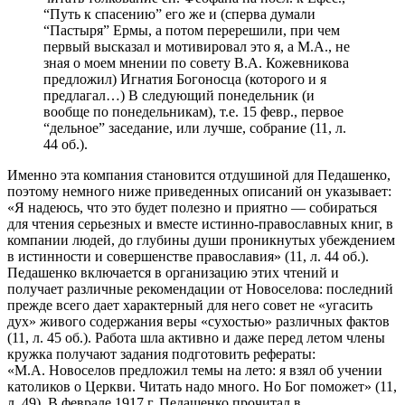
“Путь к спасению” его же и (сперва думали
“Пастыря” Ермы, а потом перерешили, при чем
первый высказал и мотивировал это я, а М.А., не
зная о моем мнении по совету В.А. Кожевникова
предложил) Игнатия Богоносца (которого и я
предлагал…) В следующий понедельник (и
вообще по понедельникам), т.е. 15 февр., первое
“дельное” заседание, или лучше, собрание (11, л.
44 об.).
Именно эта компания становится отдушиной для Педашенко,
поэтому немного ниже приведенных описаний он указывает:
«Я надеюсь, что это будет полезно и приятно — собираться
для чтения серьезных и вместе истинно-православных книг, в
компании людей, до глубины души проникнутых убеждением
в истинности и совершенстве православия» (11, л. 44 об.).
Педашенко включается в организацию этих чтений и
получает различные рекомендации от Новоселова: последний
прежде всего дает характерный для него совет не «угасить
дух» живого содержания веры «сухостью» различных фактов
(11, л. 45 об.). Работа шла активно и даже перед летом члены
кружка получают задания подготовить рефераты:
«М.А. Новоселов предложил темы на лето: я взял об учении
католиков о Церкви. Читать надо много. Но Бог поможет» (11,
л. 49). В феврале 1917 г. Педашенко прочитал в