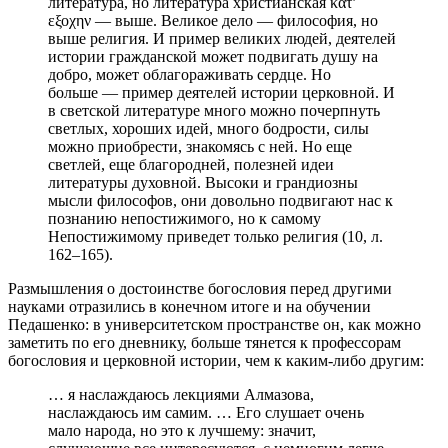
литература, но литература христианская κατ’
εξοχην — выше. Великое дело — философия, но
выше религия. И пример великих людей, деятелей
истории гражданской может подвигать душу на
добро, может облагораживать сердце. Но
больше — пример деятелей истории церковной. И
в светской литературе много можно почерпнуть
светлых, хороших идей, много бодрости, силы
можно приобрести, знакомясь с ней. Но еще
светлей, еще благородней, полезней идеи
литературы духовной. Высоки и грандиозны
мысли философов, они довольно подвигают нас к
познанию непостижимого, но к самому
Непостижимому приведет только религия (10, л.
162–165).
Размышления о достоинстве богословия перед другими
науками отразились в конечном итоге и на обучении
Педашенко: в университетском пространстве он, как можно
заметить по его дневнику, больше тянется к профессорам
богословия и церковной истории, чем к каким-либо другим:
… я наслаждаюсь лекциями Алмазова,
наслаждаюсь им самим. … Его слушает очень
мало народа, но это к лучшему: значит,