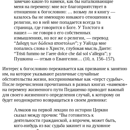
замечаю какие-то намеки, как бы наталкивающие
меня на перемену: мне все благоприятствует в
отношении к богословию: … возьму ли я книгу —
казалось бы не имеющую никакого отношения к
религии, но в ней мне попадается всегда та
страница, где говорится о Боге. У Толстого я
нашел — не говоря о его собственных
измышлениях, но все же о религии, — перевод
“Διδαχη των δώδεκα αποστολων”; у Уайлда мне
попались слова о Христе, глубокая мысль Данте:
“Tristi fummo ne l’aere dolce che dal sol s’allegra”; у
Пушкина — отзыв о Евангелии… (10, л. 156–157).
Интерес к богословию переживается как призвание к занятию
им, на которое указывают различные случайные
обстоятельства жизни, воспринимаемые как «перст судьбы».
После перечисления прочитанных в разных книгах «намеков»
на перемену жизненного пути Педашенко приводит важный
для своего жизненного определения случай, к которому он
будет неоднократно возвращаться в своем дневнике:
Алмазов на первой лекции по истории Церкви
сказал между прочим: “Вы готовитесь к
деятельности гражданской, а впрочем, может быть,
кого-нибудь из вас судьба закинет и на духовное