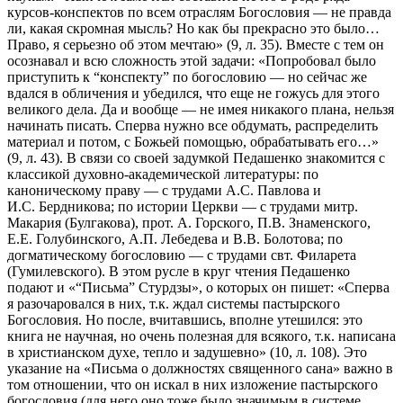
курсов-конспектов по всем отраслям Богословия — не правда
ли, какая скромная мысль? Но как бы прекрасно это было…
Право, я серьезно об этом мечтаю» (9, л. 35). Вместе с тем он
осознавал и всю сложность этой задачи: «Попробовал было
приступить к “конспекту” по богословию — но сейчас же
вдался в обличения и убедился, что еще не гожусь для этого
великого дела. Да и вообще — не имея никакого плана, нельзя
начинать писать. Сперва нужно все обдумать, распределить
материал и потом, с Божьей помощью, обрабатывать его…»
(9, л. 43). В связи со своей задумкой Педашенко знакомится с
классикой духовно-академической литературы: по
каноническому праву — с трудами А.С. Павлова и
И.С. Бердникова; по истории Церкви — с трудами митр.
Макария (Булгакова), прот. А. Горского, П.В. Знаменского,
Е.Е. Голубинского, А.П. Лебедева и В.В. Болотова; по
догматическому богословию — с трудами свт. Филарета
(Гумилевского). В этом русле в круг чтения Педашенко
подают и «“Письма” Стурдзы», о которых он пишет: «Сперва
я разочаровался в них, т.к. ждал системы пастырского
Богословия. Но после, вчитавшись, вполне утешился: это
книга не научная, но очень полезная для всякого, т.к. написана
в христианском духе, тепло и задушевно» (10, л. 108). Это
указание на «Письма о должностях священного сана» важно в
том отношении, что он искал в них изложение пастырского
богословия (для него оно тоже было значимым в системе