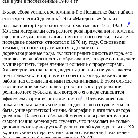
сан в уже в послевоенные 1940-е гг.
В ходе сбора устных воспоминаний о Педашенко был найден
7
его студенческий дневник
. Эти «Материалы» (как их
8
называет автор) хронологически охватывают 1912–1920 гг.
Ко всем материалам есть разного рода примечания и пометки,
сделанные уже после написания основного текста, а самые
последние пометки относятся к 1970-му году. Основными
темами, которые затрагиваются в дневнике в
дореволюционные годы, являются религиозность автора, его
юношеская влюбленность и образование, которое он получает
в университете, через чтение и общение с профессорами.
Характерно, что за период ведения дневника не указывается
почти никаких исторических событий: автору важна лишь
работа над своими личными переживаниями. В этом смысле
этот источник может иллюстрировать конструирование
религиозного субъекта, для которого его вера становится
9
«фактором формирования личности»
. Поэтому дневник
показался нам важным не только для анализа студенческого
быта, университетской жизни, биографии и взглядов автора
дневника. Важен он в большей степени для реконструкции
самоописания верующего студента, что позволяет не только
дополнить историю русской религиозной культуры начала XX
в., но и увидеть перспективы для исследований Педашенко
(как священника) и его окружения в СССР.