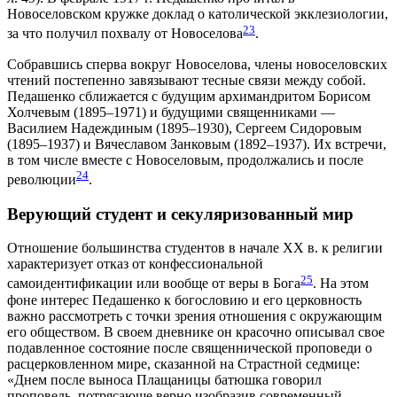
Новоселовском кружке доклад о католической экклезиологии,
23
за что получил похвалу от Новоселова
.
Собравшись сперва вокруг Новоселова, члены новоселовских
чтений постепенно завязывают тесные связи между собой.
Педашенко сближается с будущим архимандритом Борисом
Холчевым (1895–1971) и будущими священниками —
Василием Надеждиным (1895–1930), Сергеем Сидоровым
(1895–1937) и Вячеславом Занковым (1892–1937). Их встречи,
в том числе вместе с Новоселовым, продолжались и после
24
революции
.
Верующий студент и секуляризованный мир
Отношение большинства студентов в начале XX в. к религии
характеризует отказ от конфессиональной
25
самоидентификации или вообще от веры в Бога
. На этом
фоне интерес Педашенко к богословию и его церковность
важно рассмотреть с точки зрения отношения с окружающим
его обществом. В своем дневнике он красочно описывал свое
подавленное состояние после священнической проповеди о
расцерковленном мире, сказанной на Страстной седмице:
«Днем после выноса Плащаницы батюшка говорил
проповедь, потрясающе верно изобразив современный